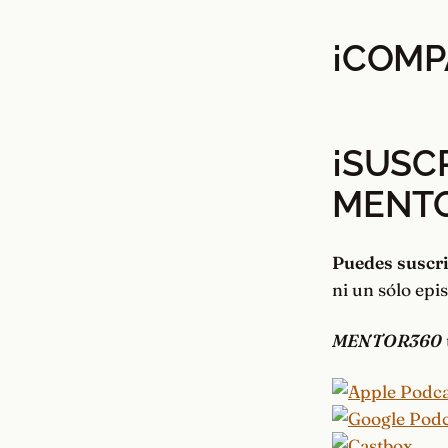
¡COMP
¡SUSC
MENT
Puedes suscri
ni un sólo epi
MENTOR360