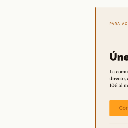
PARA A
Úne
La comu
directo,
10€ al m
Con