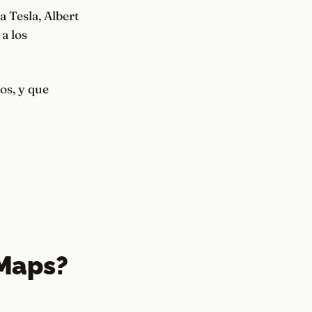
 Tesla, Albert
a los
os, y que
 Maps?