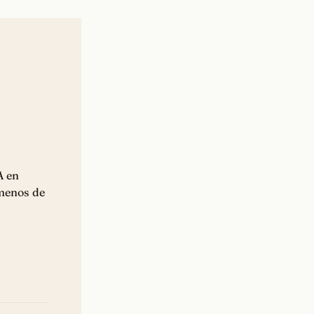
A en
 menos de