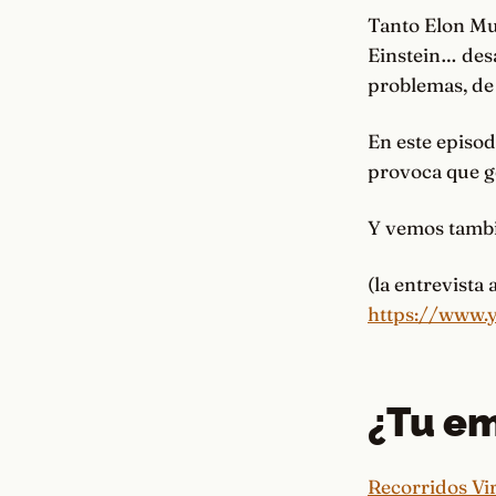
Tanto Elon Mus
Einstein… desa
problemas, de 
En este episod
provoca que g
Y vemos tambi
(la entrevista
https://www.
¿Tu em
Recorridos Vi