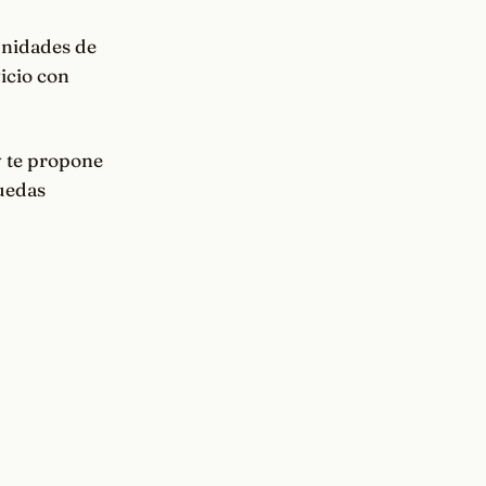
unidades de
vicio con
y te propone
puedas