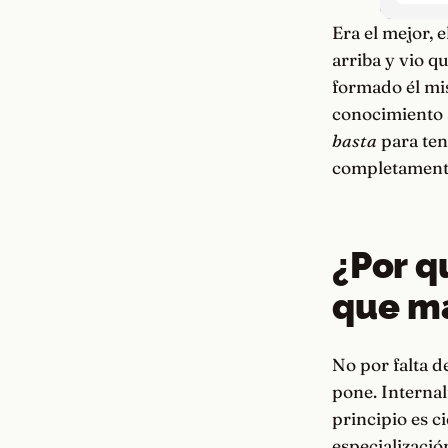
Era el mejor, 
arriba y vio q
formado él mi
conocimiento s
basta
para ten
completament
¿Por q
que m
No por falta d
pone. Internal
principio es c
especializació