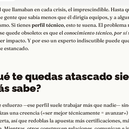
el que llamaban en cada crisis, el imprescindible. Hasta 
ue gente que sabía menos que él dirigía equipos, y a algu
smo. Si tienes
perfil técnico
, esto te suena. El problema 
e quede obsoleto: es que el
conocimiento técnico, por sí 
er impacto. Y por eso un experto indiscutible puede qu
e estancado.
ué te quedas atascado sie
ás sabe?
e esfuerzo —ese perfil suele trabajar más que nadie— si
izas una creencia («ser mejor técnicamente = avanzar») 
ierta, así que redoblas la apuesta: más certificaciones, m
n. Mientras, otros construyen relaciones, comunican e in