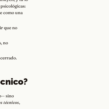
 psicológicas:
nte como una
ir que no
, no
a cerrado.
écnico?
o— sino
es técnicos
,