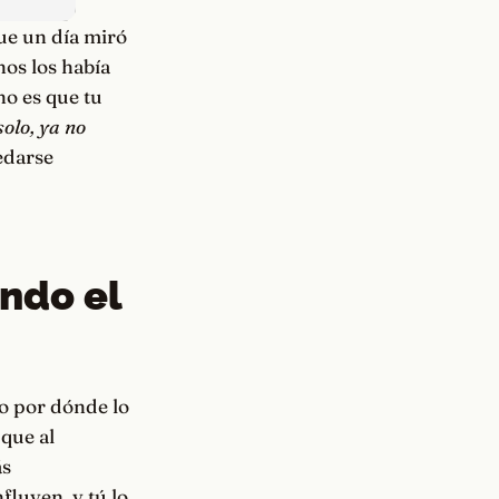
que un día miró
nos los había
no es que tu
solo, ya no
edarse
ndo el
no por dónde lo
que al
ás
fluyen, y tú lo