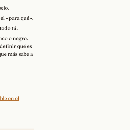
elo.
el «para qué».
todo tú.
nco o negro.
definir qué es
 que más sabe a
le en el