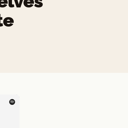
elves
te