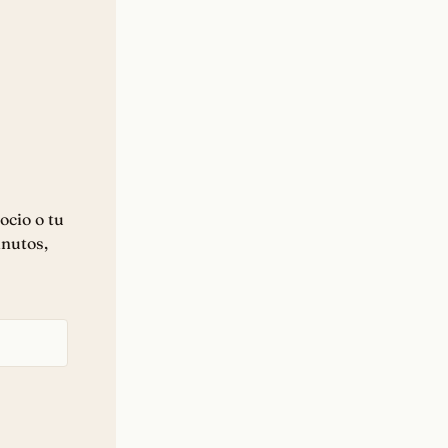
ocio o tu
inutos,