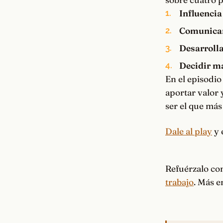
Influencia
Comunicar 
Desarrolla
Decidir má
En el episodio
aportar valor 
ser el que más
Dale al play
y 
Refuérzalo c
trabajo
. Más 