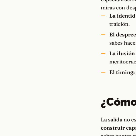
miras con des
La identid
traición.
El desprec
sabes hace
La ilusión
meritocrac
El timing:
¿Cómo 
La salida no e
construir ca
sobre cuatro p