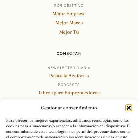
POR OBJETIVO
Mejor Empresa
Mejor Marca
Mejor Tú
CONECTAR
NEWSLETTER DIARIA
Pasa a la Acción →
PODCASTS
Libros para Emprendedores
Tu Marca Personal
Gestionar consentimiento
re:Invéntate / PowerSkills
MENTOR360
Para ofrecer las mejores experiencias, utilizamos tecnologías como las
cookies para almacenar y/o acceder a la información del dispositivo. El
HABLAMOS
consentimiento de estas tecnologías nos permitirá procesar datos como
Contacto y consultas →
el comportamiento de navegación o las identificaciones únicas en este