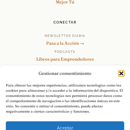
Mejor Tú
CONECTAR
NEWSLETTER DIARIA
Pasa a la Acción →
PODCASTS
Libros para Emprendedores
Tu Marca Personal
Gestionar consentimiento
re:Invéntate / PowerSkills
MENTOR360
Para ofrecer las mejores experiencias, utilizamos tecnologías como las
cookies para almacenar y/o acceder a la información del dispositivo. El
HABLAMOS
consentimiento de estas tecnologías nos permitirá procesar datos como
Contacto y consultas →
el comportamiento de navegación o las identificaciones únicas en este
sitio. No consentir o retirar el consentimiento, puede afectar
negativamente a ciertas características y funciones.
Aceptar