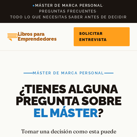
Saltar
●
MÁSTER DE MARCA PERSONAL
·
al
PREGUNTAS FRECUENTES
·
TODO LO QUE NECESITAS SABER ANTES DE DECIDIR
contenido
Libros para
SOLICITAR
Emprendedores
ENTREVISTA
MÁSTER DE MARCA PERSONAL
¿TIENES ALGUNA
PREGUNTA SOBRE
EL MÁSTER
?
Tomar una decisión como esta puede