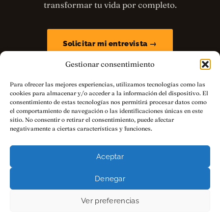
transformar tu vida por completo.
Solicitar mi entrevista →
Gestionar consentimiento
¿UNA PREGUNTA QUE NO ESTÁ AQUÍ?
ESCRÍBEME A
Para ofrecer las mejores experiencias, utilizamos tecnologías como las
CONSULTAMMP@LIBROSPARAEMPREN
cookies para almacenar y/o acceder a la información del dispositivo. El
consentimiento de estas tecnologías nos permitirá procesar datos como
DEDORES.NET
el comportamiento de navegación o las identificaciones únicas en este
sitio. No consentir o retirar el consentimiento, puede afectar
negativamente a ciertas características y funciones.
Aceptar
Denegar
© 2026
Libros para Emprendedores
· Luis Ramos · Máster de
Marca Personal
Ver preferencias
Aviso Legal
Privacidad
Cookies