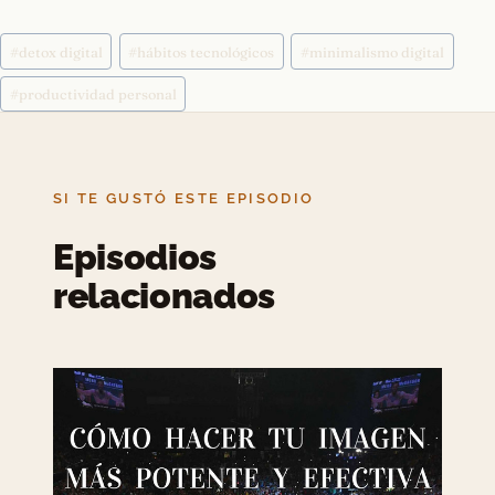
Etiquetas
#
detox digital
#
hábitos tecnológicos
#
minimalismo digital
de
la
#
productividad personal
entrada:
SI TE GUSTÓ ESTE EPISODIO
Episodios
relacionados