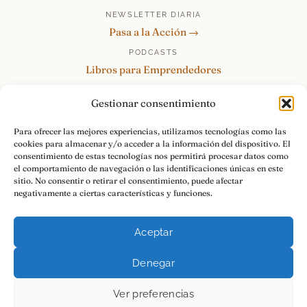
NEWSLETTER DIARIA
Pasa a la Acción →
PODCASTS
Libros para Emprendedores
Tu Marca Personal
Gestionar consentimiento
re:Invéntate / PowerSkills
MENTOR360
Para ofrecer las mejores experiencias, utilizamos tecnologías como las
cookies para almacenar y/o acceder a la información del dispositivo. El
HABLAMOS
consentimiento de estas tecnologías nos permitirá procesar datos como
Contacto y consultas →
el comportamiento de navegación o las identificaciones únicas en este
sitio. No consentir o retirar el consentimiento, puede afectar
negativamente a ciertas características y funciones.
Aceptar
© 2026 Luis Ramos · Libros para Emprendedores
Denegar
Aviso Legal
Privacidad
Cookies
Pasa a la Acción.
Ver preferencias