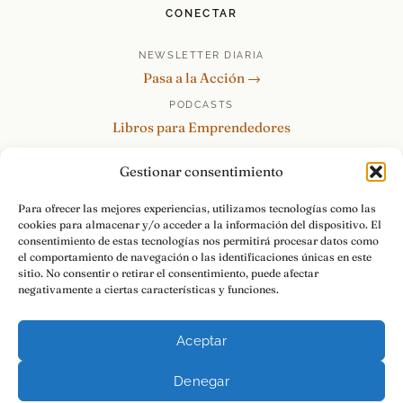
CONECTAR
NEWSLETTER DIARIA
Pasa a la Acción →
PODCASTS
Libros para Emprendedores
Tu Marca Personal
Gestionar consentimiento
re:Invéntate / PowerSkills
MENTOR360
Para ofrecer las mejores experiencias, utilizamos tecnologías como las
cookies para almacenar y/o acceder a la información del dispositivo. El
HABLAMOS
consentimiento de estas tecnologías nos permitirá procesar datos como
Contacto y consultas →
el comportamiento de navegación o las identificaciones únicas en este
sitio. No consentir o retirar el consentimiento, puede afectar
negativamente a ciertas características y funciones.
Aceptar
© 2026 Luis Ramos · Libros para Emprendedores
Denegar
Aviso Legal
Privacidad
Cookies