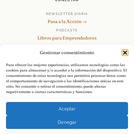
CONECTAR
NEWSLETTER DIARIA
Pasa a la Acción →
PODCASTS
Libros para Emprendedores
Tu Marca Personal
Gestionar consentimiento
re:Invéntate / PowerSkills
MENTOR360
Para ofrecer las mejores experiencias, utilizamos tecnologías como las
cookies para almacenar y/o acceder a la información del dispositivo. El
HABLAMOS
consentimiento de estas tecnologías nos permitirá procesar datos como
Contacto y consultas →
el comportamiento de navegación o las identificaciones únicas en este
sitio. No consentir o retirar el consentimiento, puede afectar
negativamente a ciertas características y funciones.
Aceptar
© 2026 Luis Ramos · Libros para Emprendedores
Denegar
Aviso Legal
Privacidad
Cookies
Pasa a la Acción.