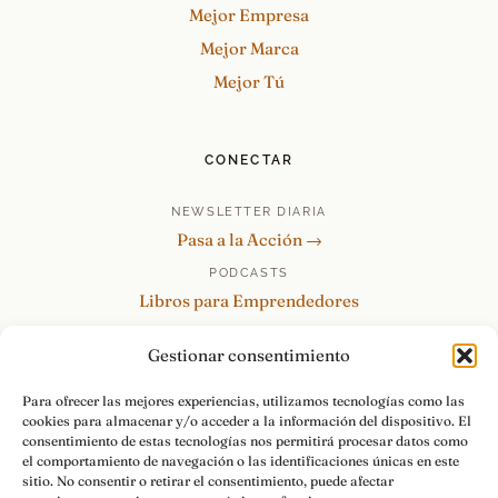
Mejor Empresa
Mejor Marca
Mejor Tú
CONECTAR
NEWSLETTER DIARIA
Pasa a la Acción →
PODCASTS
Libros para Emprendedores
Tu Marca Personal
Gestionar consentimiento
re:Invéntate / PowerSkills
MENTOR360
Para ofrecer las mejores experiencias, utilizamos tecnologías como las
cookies para almacenar y/o acceder a la información del dispositivo. El
HABLAMOS
consentimiento de estas tecnologías nos permitirá procesar datos como
Contacto y consultas →
el comportamiento de navegación o las identificaciones únicas en este
sitio. No consentir o retirar el consentimiento, puede afectar