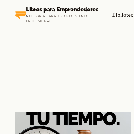
Saltar
Libros para Emprendedores
al
Bibliotec
MENTORÍA PARA TU CRECIMIENTO
contenido
PROFESIONAL