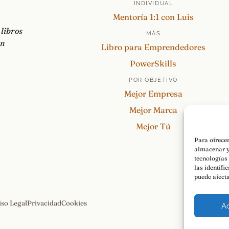
INDIVIDUAL
Mentoría 1:1 con Luis
 libros
MÁS
on
Libro para Emprendedores
PowerSkills
POR OBJETIVO
Mejor Empresa
Mejor Marca
Mejor Tú
Para ofrece
almacenar y
tecnologías
las identifi
puede afecta
iso Legal
Privacidad
Cookies
A