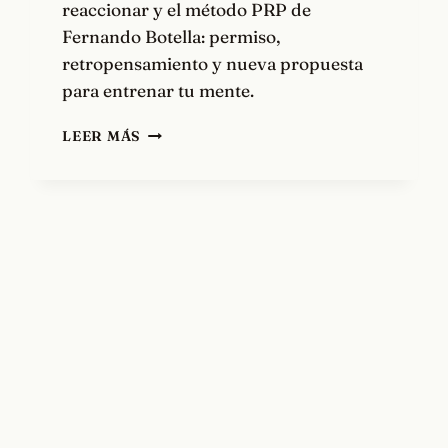
reaccionar y el método PRP de
Fernando Botella: permiso,
retropensamiento y nueva propuesta
para entrenar tu mente.
TÉCNICAS
LEER MÁS
PARA
ENTRENAR
LA
MENTE,
CON
FERNANDO
BOTELLA