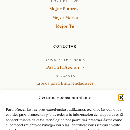
POR OBJETIVO
Mejor Empresa
Mejor Marca
Mejor Tú
CONECTAR
NEWSLETTER DIARIA
Pasa a la Acción →
PODCASTS
Libros para Emprendedores
Tu Marca Personal
Gestionar consentimiento
re:Invéntate / PowerSkills
MENTOR360
Para ofrecer las mejores experiencias, utilizamos tecnologías como las
cookies para almacenar y/o acceder a la información del dispositivo. El
HABLAMOS
consentimiento de estas tecnologías nos permitirá procesar datos como
Contacto y consultas →
el comportamiento de navegación o las identificaciones únicas en este