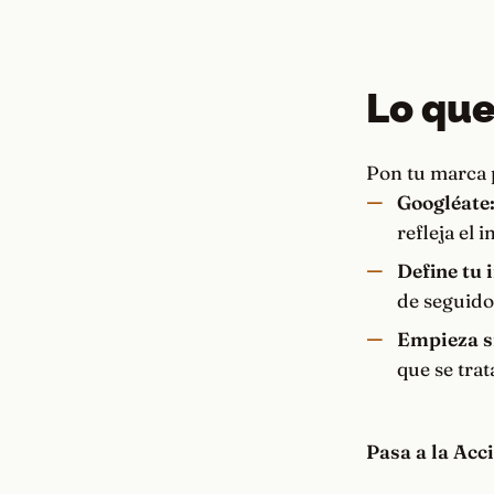
Lo que
Pon tu marca p
Googléate
refleja el 
Define tu 
de seguidor
Empieza si
que se trat
Pasa a la Acc