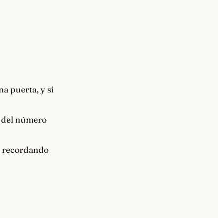
a puerta, y si
á del número
o, recordando