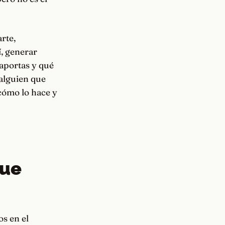
rte,
í, generar
 aportas y qué
 alguien que
 cómo lo hace y
que
s en el