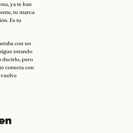
na, ya te han
mente, tu marca
ión. Es tu
astaba con un
 sigue estando
o decirlo, pero
 te conecta con
 vuelve
ien