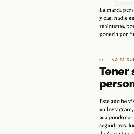
La marca pers
y casi nadie e
realmente, por
ponerla por fin
01 — NO ES RU
Tener 
perso
Este año he v
en Instagram, 
eso puede ser 
seguidores, l
de Arguiñano y