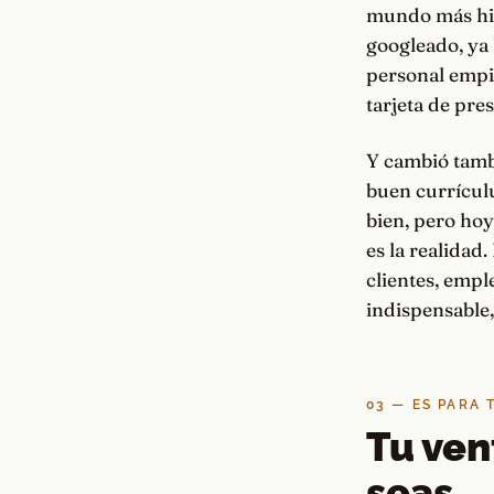
mundo más hipe
googleado, ya 
personal empie
tarjeta de pres
Y cambió tamb
buen currículu
bien, pero hoy,
es la realidad
clientes, empl
indispensable,
03 — ES PARA
Tu ven
seas