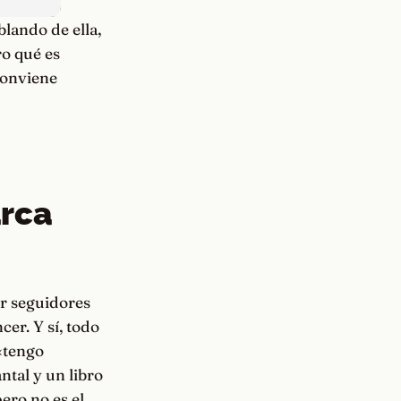
lando de ella,
ro qué es
conviene
arca
er seguidores
er. Y sí, todo
 «tengo
tal y un libro
ero no es el