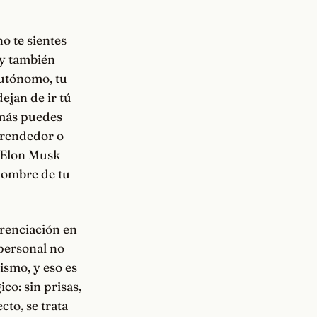
o te sientes
 y también
autónomo, tu
dejan de ir tú
demás puedes
prendedor o
 (Elon Musk
 nombre de tu
erenciación en
 personal no
ismo, y eso es
co: sin prisas,
cto, se trata