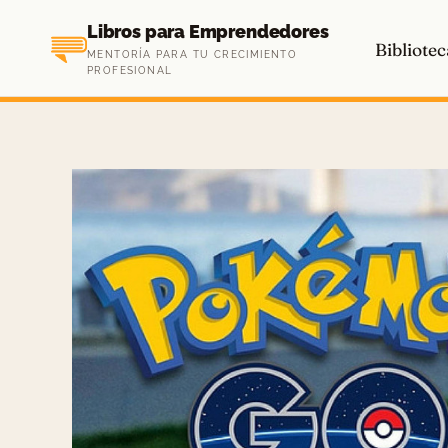
Saltar
Libros para Emprendedores
al
Bibliotec
MENTORÍA PARA TU CRECIMIENTO
contenido
PROFESIONAL