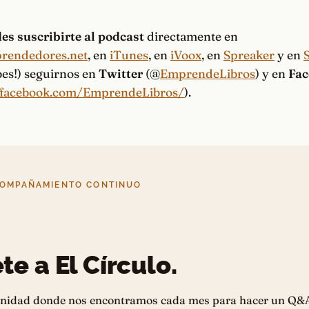
es suscribirte al podcast
directamente en
prendedores.net
, en
iTunes
, en
iVoox
, en
Spreaker
y en
S
bes!) seguirnos en
Twitter
(@
EmprendeLibros
) y en
Fac
.facebook.com/EmprendeLibros/
).
COMPAÑAMIENTO CONTINUO
te a El Círculo.
nidad donde nos encontramos cada mes para hacer un Q&