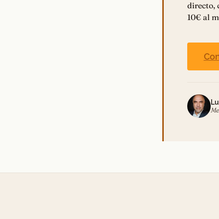
directo,
10€ al m
Con
Lu
Me