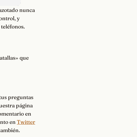
 azotado nunca
ontrol, y
teléfonos.
atallas» que
 tus preguntas
nuestra página
comentario en
anto en
Twitter
también.