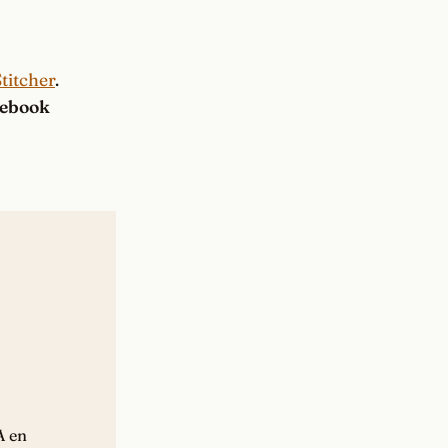
titcher
.
ebook
A en