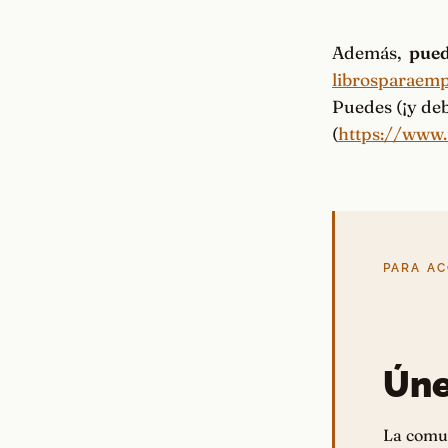
Además,
pued
librosparaem
Puedes (¡y de
(
https://www
PARA A
Úne
La comu