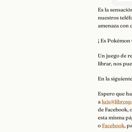
Es la sensaci
nuestros teléf
amenaza con ca
¡ Es Pokémon 
Un juego de re
librar, nos pu
En la siguiente
Espero que ha
a
luis@libros
de Facebook, 
esta misma pág
o
Facebook
, 