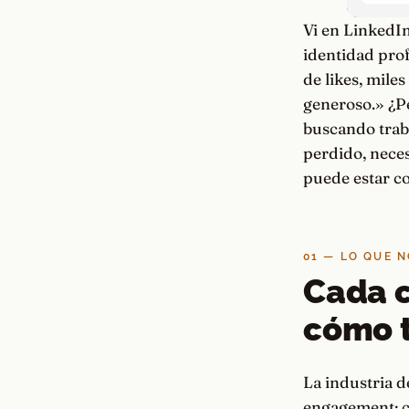
Vi en LinkedIn
identidad prof
de likes, mile
generoso.» ¿P
buscando traba
perdido, neces
puede estar c
01 — LO QUE 
Cada 
cómo t
La industria 
engagement; c