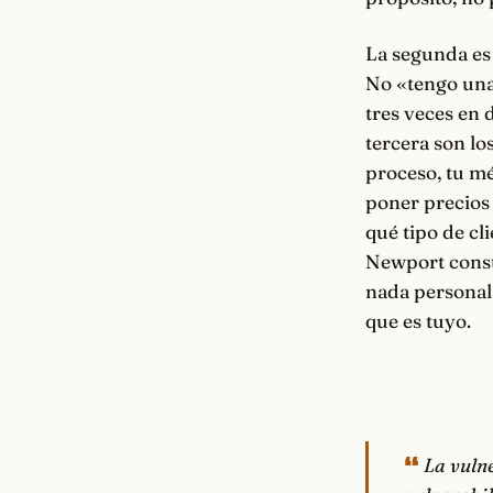
La segunda es 
No «tengo una 
tres veces en 
tercera son lo
proceso, tu m
poner precios 
qué tipo de cli
Newport const
nada personal,
que es tuyo.
La vuln