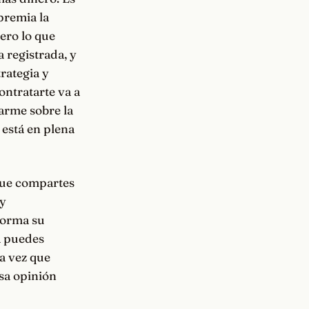
premia la
Pero lo que
 registrada, y
trategia y
ontratarte va a
jarme sobre la
 está en plena
 que compartes
 y
forma su
la puedes
a vez que
esa opinión