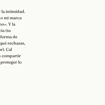
 la intimidad.
ado mi marca
ho». Y la
ia (tu
 forma de
 qué rechazas,
r). Cal
n compartir
 proteger lo