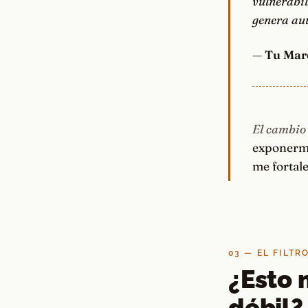
vulnerabil
genera aut
—
Tu Mar
El cambio
exponerme
me fortale
03 — EL FILTR
¿Esto 
débil?