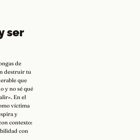
y ser
pongas de
 destruir tu
nerable que
o y no sé qué
lir». En el
como víctima
nspira y
con contexto:
abilidad con