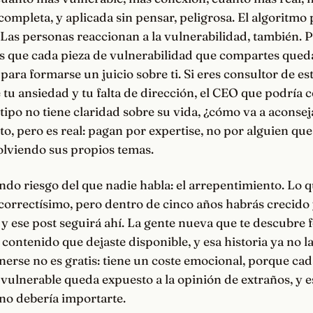
ompleta, y aplicada sin pensar, peligrosa. El algoritmo 
. Las personas reaccionan a la vulnerabilidad, también. 
es que cada pieza de vulnerabilidad que compartes queda
 para formarse un juicio sobre ti. Si eres consultor de es
 tu ansiedad y tu falta de dirección, el CEO que podría c
e tipo no tiene claridad sobre su vida, ¿cómo va a aconse
to, pero es real: pagan por expertise, no por alguien que
olviendo sus propios temas.
ndo riesgo del que nadie habla: el arrepentimiento. Lo
correctísimo, pero dentro de cinco años habrás crecido
y ese post seguirá ahí. La gente nueva que te descubre 
 contenido que dejaste disponible, y esa historia ya no 
erse no es gratis: tiene un coste emocional, porque cad
vulnerable queda expuesto a la opinión de extraños, y 
no debería importarte.