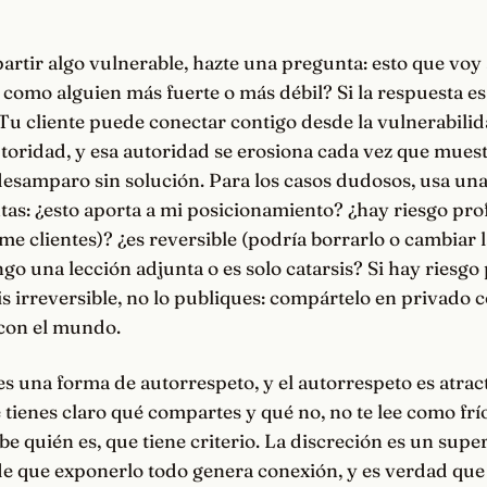
rtir algo vulnerable, hazte una pregunta: esto que voy
como alguien más fuerte o más débil? Si la respuesta es
Tu cliente puede conectar contigo desde la vulnerabilid
toridad, y esa autoridad se erosiona cada vez que mues
esamparo sin solución. Para los casos dudosos, usa una
as: ¿esto aporta a mi posicionamiento? ¿hay riesgo pro
me clientes)? ¿es reversible (podría borrarlo o cambiar l
go una lección adjunta o es solo catarsis? Si hay riesgo 
is irreversible, no lo publiques: compártelo en privado 
 con el mundo.
es una forma de autorrespeto, y el autorrespeto es atra
 tienes claro qué compartes y qué no, no te lee como frío
be quién es, que tiene criterio. La discreción es un supe
de que exponerlo todo genera conexión, y es verdad que