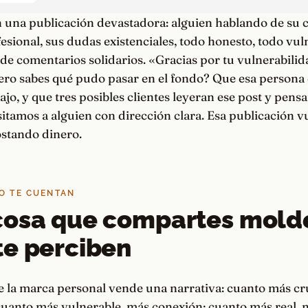
 una publicación devastadora: alguien hablando de su c
esional, sus dudas existenciales, todo honesto, todo vul
s de comentarios solidarios. «Gracias por tu vulnerabilid
ero sabes qué pudo pasar en el fondo? Que esa persona 
jo, y que tres posibles clientes leyeran ese post y pens
itamos a alguien con dirección clara. Esa publicación v
ostando dinero.
NO TE CUENTAN
cosa que compartes mold
e perciben
de la marca personal vende una narrativa: cuanto más c
uanto más vulnerable, más conexión; cuanto más real, m