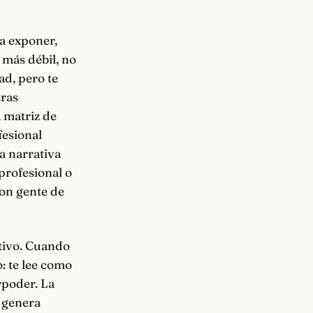
 a exponer,
 más débil, no
ad, pero te
tras
 matriz de
fesional
a narrativa
profesional o
con gente de
ctivo. Cuando
: te lee como
rpoder. La
 genera