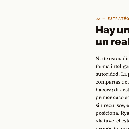
02 — ESTRATÉ
Hay un
un rea
No te estoy di
forma intelig
autoridad. La 
compartas debe
hacer»; di «es
primer caso c
sin recursos; 
posiciona. Rya
«la tuve, el e
propósito, no 