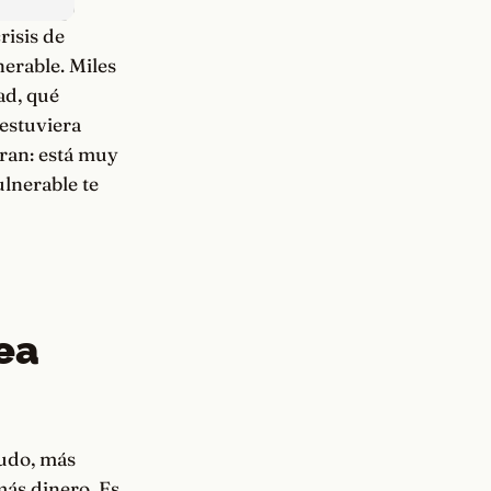
risis de
nerable. Miles
ad, qué
estuviera
aran: está muy
ulnerable te
ea
rudo, más
ás dinero. Es