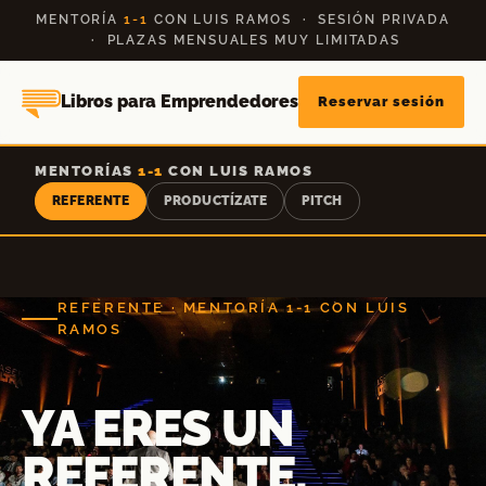
Saltar
MENTORÍA
1-1
CON LUIS RAMOS · SESIÓN PRIVADA
al
· PLAZAS MENSUALES MUY LIMITADAS
contenido
Libros para Emprendedores
Reservar sesión
MENTORÍAS
1-1
CON LUIS RAMOS
REFERENTE
PRODUCTÍZATE
PITCH
REFERENTE · MENTORÍA 1-1 CON LUIS
RAMOS
YA ERES UN
REFERENTE.