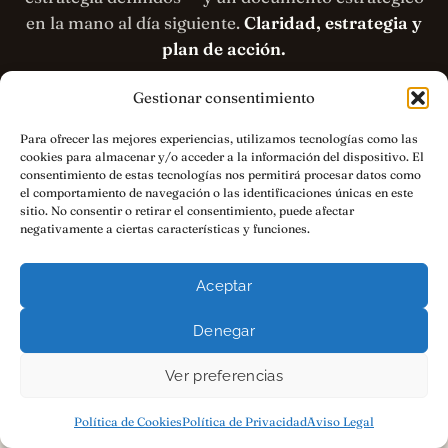
en la mano al día siguiente.
Claridad, estrategia y
plan de acción.
Gestionar consentimiento
Reservar mi sesión REFERENTE →
Para ofrecer las mejores experiencias, utilizamos tecnologías como las
cookies para almacenar y/o acceder a la información del dispositivo. El
consentimiento de estas tecnologías nos permitirá procesar datos como
$1500 USD · PAGO ÚNICO · GRABACIÓN
el comportamiento de navegación o las identificaciones únicas en este
sitio. No consentir o retirar el consentimiento, puede afectar
+ DOCUMENTO EN 48H · GARANTÍA DE
negativamente a ciertas características y funciones.
DEVOLUCIÓN
Aceptar
Denegar
Ver preferencias
Política de Cookies
Política de Privacidad
Aviso Legal
P.D.