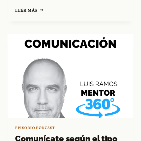
LLEVO
LEER MÁS
TIEMPO
SIGUIÉNDOTE:
LA
SEÑAL
DE
QUE
TU
MARCA
FUNCIONA
EPISODIO PODCAST
Comunícate según el tipo