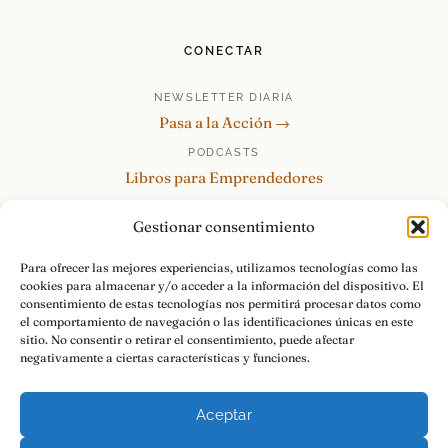
CONECTAR
NEWSLETTER DIARIA
Pasa a la Acción →
PODCASTS
Libros para Emprendedores
Tu Marca Personal
Gestionar consentimiento
re:Invéntate / PowerSkills
MENTOR360
Para ofrecer las mejores experiencias, utilizamos tecnologías como las
cookies para almacenar y/o acceder a la información del dispositivo. El
HABLAMOS
consentimiento de estas tecnologías nos permitirá procesar datos como
Contacto y consultas →
el comportamiento de navegación o las identificaciones únicas en este
sitio. No consentir o retirar el consentimiento, puede afectar
negativamente a ciertas características y funciones.
Aceptar
© 2026 Luis Ramos · Libros para Emprendedores