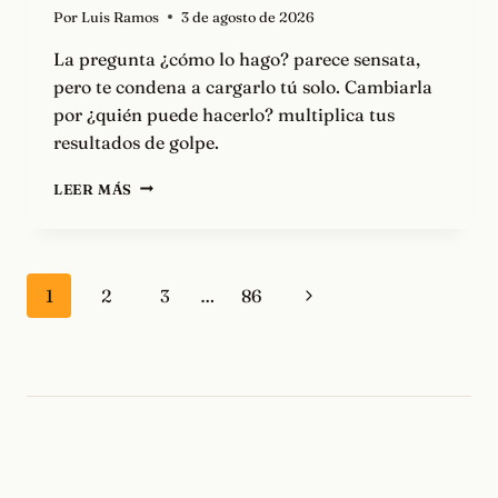
Por
Luis Ramos
3 de agosto de 2026
La pregunta ¿cómo lo hago? parece sensata,
pero te condena a cargarlo tú solo. Cambiarla
por ¿quién puede hacerlo? multiplica tus
resultados de golpe.
QUIÉN,
LEER MÁS
NO
CÓMO
Navegación
Siguiente
1
2
3
…
86
de
página
página