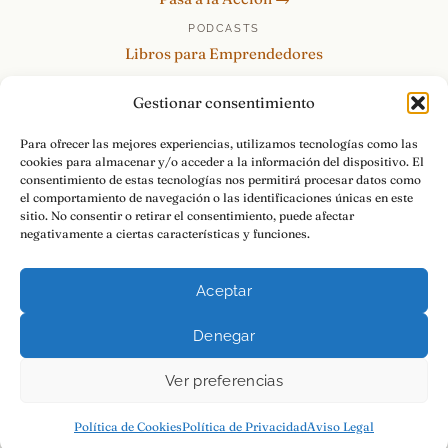
PODCASTS
Libros para Emprendedores
Tu Marca Personal
Gestionar consentimiento
re:Invéntate / PowerSkills
MENTOR360
Para ofrecer las mejores experiencias, utilizamos tecnologías como las
cookies para almacenar y/o acceder a la información del dispositivo. El
HABLAMOS
consentimiento de estas tecnologías nos permitirá procesar datos como
Contacto y consultas →
el comportamiento de navegación o las identificaciones únicas en este
sitio. No consentir o retirar el consentimiento, puede afectar
negativamente a ciertas características y funciones.
Aceptar
© 2026 Luis Ramos · Libros para Emprendedores
Denegar
Aviso Legal
Privacidad
Cookies
Pasa a la Acción.
Ver preferencias
Política de Cookies
Política de Privacidad
Aviso Legal