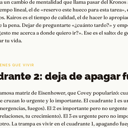
 a un cambio de mentalidad que llama pasar del Kronos a
iempo lineal, el de «reservo este hueco para esta tarea», 
s. Kairos es el tiempo de calidad, el de hacer lo apropia
 la pena. Dejar de preguntarte «¿cuánto tardo?» y emp
esto me acerca a donde quiero ir?». Ese es el salto: de g
r tu vida.
ENES QUE VIVIR
drante 2: deja de apagar 
 famosa matriz de Eisenhower, que Covey popularizó: cu
 cruzan lo urgente y lo importante. El cuadrante 1 es u
ergencias, fuegos). El 2 es importante pero no urgente
 relaciones, tu crecimiento). El 3 es urgente pero no impo
o otro. La trampa es vivir en el cuadrante 1, apagando fue