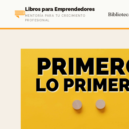
Saltar
Libros para Emprendedores
al
Bibliotec
MENTORÍA PARA TU CRECIMIENTO
contenido
PROFESIONAL