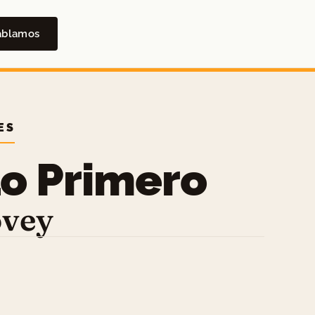
ablamos
ES
Lo Primero
ovey