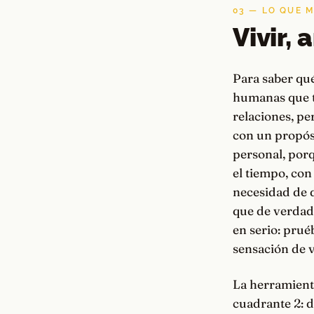
03 — LO QUE 
Vivir,
Para saber qu
humanas que tie
relaciones, pe
con un propós
personal, porq
el tiempo, con
necesidad de d
que de verdad 
en serio: prué
sensación de v
La herramienta
cuadrante 2: d