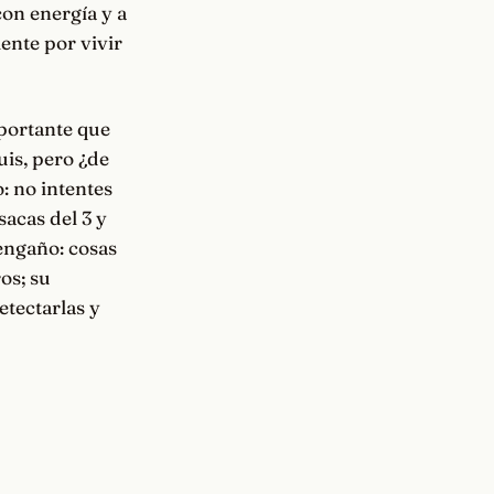
con energía y a
ente por vivir
mportante que
uis, pero ¿de
: no intentes
sacas del 3 y
 engaño: cosas
os; su
etectarlas y