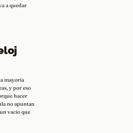
va a quedar
eloj
 La mayoría
as, y por eso
Porque hacer
jula no apuntan
y un vacío que