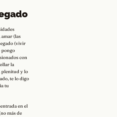
 legado
sidades
, amar (las
legado (vivir
e pongo
esionados con
llar la
 plenitud y lo
do, te lo digo
ia tu
entrada en el
 (no más de