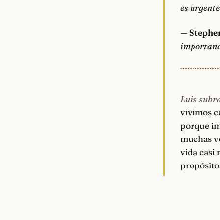
es urgente
—
Stephe
importanc
Luis subra
vivimos c
porque im
muchas ve
vida casi 
propósito