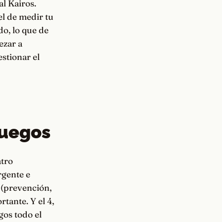
l Kairos.
el de medir tu
do, lo que de
ezar a
estionar el
fuegos
atro
rgente e
 (prevención,
rtante. Y el 4,
gos todo el