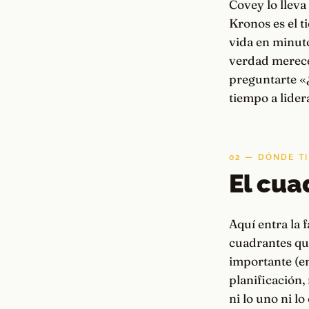
Covey lo lleva
Kronos es el t
vida en minuto
verdad merece
preguntarte «¿
tiempo a lidera
02 — DÓNDE TI
El cua
Aquí entra la
cuadrantes que
importante (em
planificación,
ni lo uno ni l