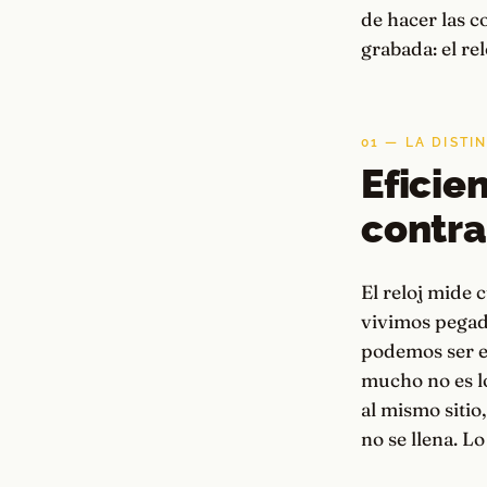
de hacer las c
grabada: el rel
01 — LA DISTI
Eficien
contra
El reloj mide 
vivimos pegado
podemos ser e
mucho no es lo
al mismo sitio
no se llena. L