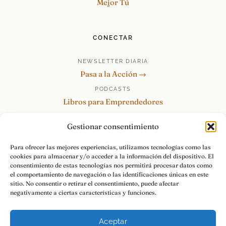
Mejor Tú
CONECTAR
NEWSLETTER DIARIA
Pasa a la Acción →
PODCASTS
Libros para Emprendedores
Tu Marca Personal
Gestionar consentimiento
re:Invéntate / PowerSkills
MENTOR360
Para ofrecer las mejores experiencias, utilizamos tecnologías como las
cookies para almacenar y/o acceder a la información del dispositivo. El
HABLAMOS
consentimiento de estas tecnologías nos permitirá procesar datos como
Contacto y consultas →
el comportamiento de navegación o las identificaciones únicas en este
sitio. No consentir o retirar el consentimiento, puede afectar
negativamente a ciertas características y funciones.
Aceptar