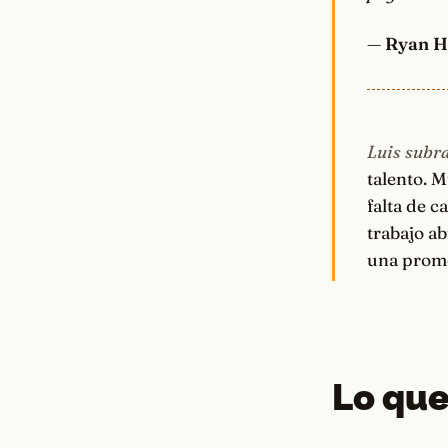
—
Ryan H
Luis subra
talento. 
falta de c
trabajo ab
una prome
Lo que