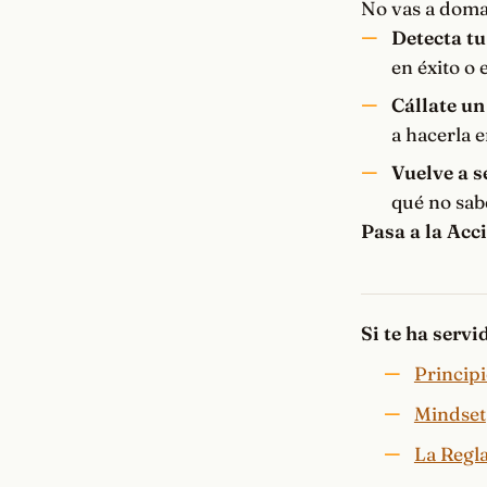
No vas a domar
Detecta t
en éxito o
Cállate un
a hacerla 
Vuelve a s
qué no sab
Pasa a la Acc
Si te ha serv
Principi
Mindset
La Regla