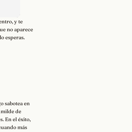
ntro, y te
que no aparece
lo esperas.
go sabotea en
humilde de
. En el éxito,
o cuando más