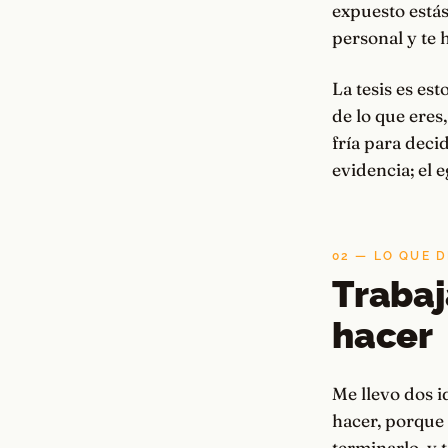
expuesto estás
personal y te 
La tesis es es
de lo que eres
fría para deci
evidencia; el e
02 — LO QUE D
Trabaj
hacer
Me llevo dos i
hacer, porque
terminarlo, y t