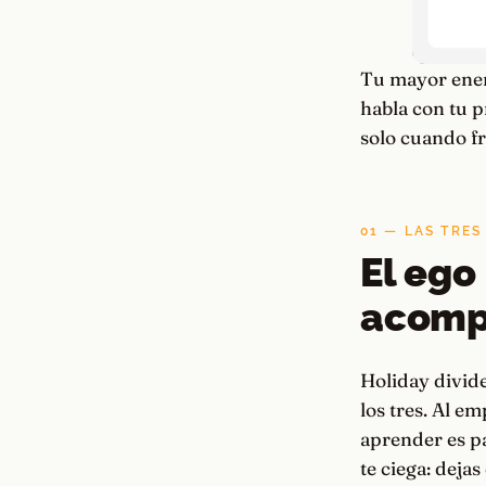
Tu mayor enemi
habla con tu p
solo cuando f
01 — LAS TRES
El ego
acomp
Holiday divide
los tres. Al e
aprender es par
te ciega: deja