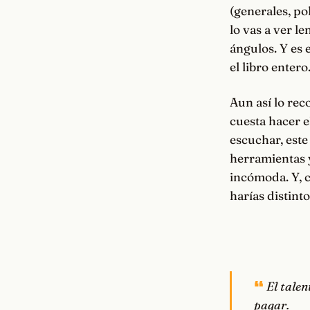
(generales, pol
lo vas a ver l
ángulos. Y es e
el libro entero
Aun así lo rec
cuesta hacer e
escuchar, este
herramientas y
incómoda. Y, c
harías distint
El talen
pagar.