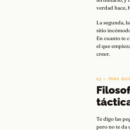
verdad hace, ha
La segunda, la
sitio incómodo
En cuanto te cr
el que empieza
creer.
03 — PARA QUI
Filoso
táctic
Te digo las pe
pero no te da