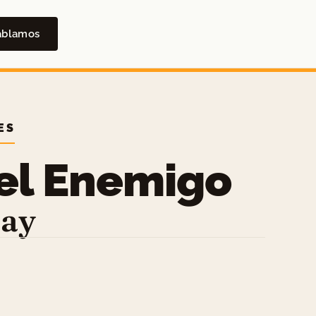
ablamos
ES
 el Enemigo
day