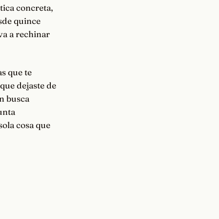
ctica concreta,
esde quince
 va a rechinar
as que te
 que dejaste de
en busca
unta
sola cosa que