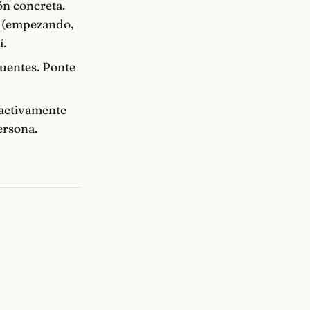
ón concreta.
y (empezando,
í.
cuentes. Ponte
 activamente
ersona.