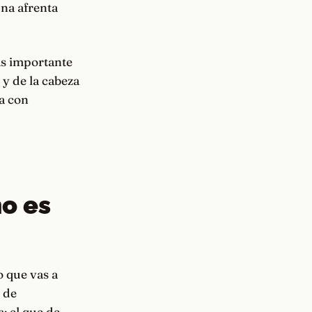
una afrenta
más importante
 y de la cabeza
na con
no es
o que vas a
 de
a: el que de