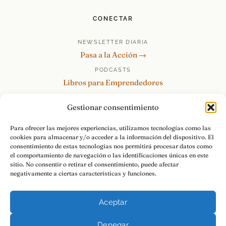
CONECTAR
NEWSLETTER DIARIA
Pasa a la Acción →
PODCASTS
Libros para Emprendedores
Tu Marca Personal
Gestionar consentimiento
re:Invéntate / PowerSkills
MENTOR360
Para ofrecer las mejores experiencias, utilizamos tecnologías como las
cookies para almacenar y/o acceder a la información del dispositivo. El
HABLAMOS
consentimiento de estas tecnologías nos permitirá procesar datos como
Contacto y consultas →
el comportamiento de navegación o las identificaciones únicas en este
sitio. No consentir o retirar el consentimiento, puede afectar
negativamente a ciertas características y funciones.
Aceptar
© 2026 Luis Ramos · Libros para Emprendedores
Denegar