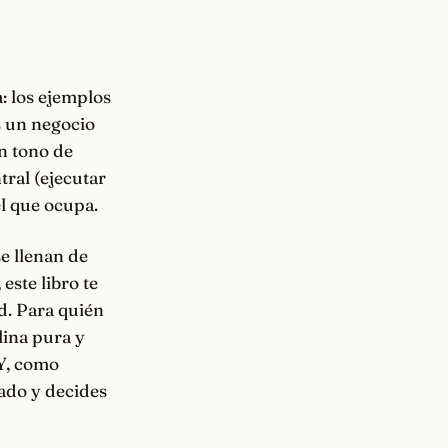
: los ejemplos
s un negocio
un tono de
tral (ejecutar
l que ocupa.
se llenan de
este libro te
d. Para quién
lina pura y
 Y, como
lado y decides