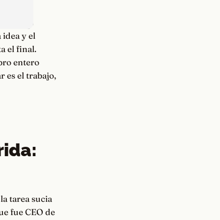
 idea y el
 el final.
bro entero
 es el trabajo,
rida:
la tarea sucia
que fue CEO de