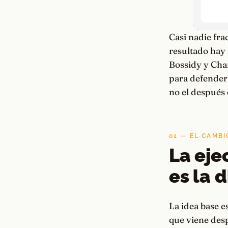
Casi nadie fra
resultado hay 
Bossidy y Char
para defender 
no el después 
01 — EL CAMB
La eje
es la d
La idea base e
que viene desp