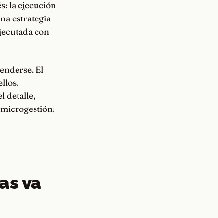
s: la ejecución
Una estrategia
ejecutada con
tenderse. El
llos,
 detalle,
 microgestión;
as va