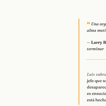
Una orga
alma meti
—
Larry 
terminar
Luis subra
jefe que s
desaparec
es ensucia
está hech