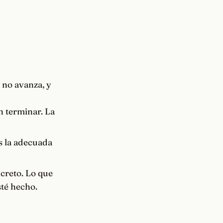
 no avanza, y
n terminar. La
es la adecuada
creto. Lo que
sté hecho.