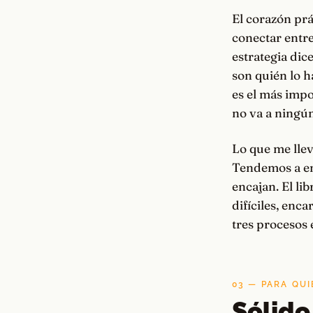
El corazón prá
conectar entre 
estrategia dic
son quién lo h
es el más impo
no va a ningún
Lo que me llev
Tendemos a en
encajan. El li
difíciles, enc
tres procesos 
03 — PARA QUI
Sólido