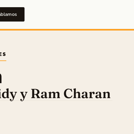
ablamos
ES
n
idy y Ram Charan