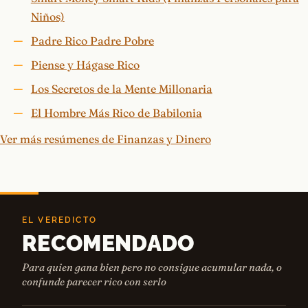
Niños)
Padre Rico Padre Pobre
Piense y Hágase Rico
Los Secretos de la Mente Millonaria
El Hombre Más Rico de Babilonia
Ver más resúmenes de Finanzas y Dinero
EL VEREDICTO
RECOMENDADO
Para quien gana bien pero no consigue acumular nada, o
confunde parecer rico con serlo