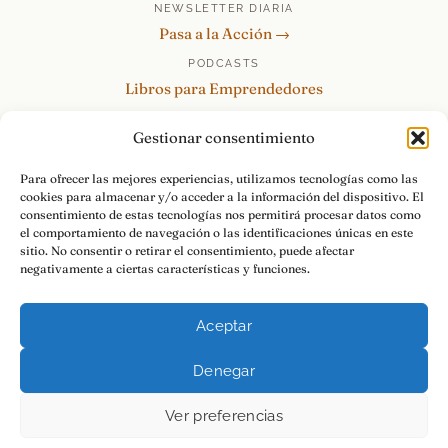
NEWSLETTER DIARIA
Pasa a la Acción →
PODCASTS
Libros para Emprendedores
Tu Marca Personal
Gestionar consentimiento
re:Invéntate / PowerSkills
MENTOR360
Para ofrecer las mejores experiencias, utilizamos tecnologías como las
cookies para almacenar y/o acceder a la información del dispositivo. El
HABLAMOS
consentimiento de estas tecnologías nos permitirá procesar datos como
Contacto y consultas →
el comportamiento de navegación o las identificaciones únicas en este
sitio. No consentir o retirar el consentimiento, puede afectar
negativamente a ciertas características y funciones.
Aceptar
© 2026 Luis Ramos · Libros para Emprendedores
Denegar
Aviso Legal
Privacidad
Cookies
Pasa a la Acción.
Ver preferencias