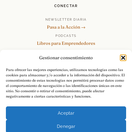
CONECTAR
NEWSLETTER DIARIA
Pasa a la Acción →
PODCASTS
Libros para Emprendedores
Tu Marca Personal
Gestionar consentimiento
re:Invéntate / PowerSkills
MENTOR360
Para ofrecer las mejores experiencias, utilizamos tecnologías como las
cookies para almacenar y/o acceder a la información del dispositivo. El
HABLAMOS
consentimiento de estas tecnologías nos permitirá procesar datos como
Contacto y consultas →
el comportamiento de navegación o las identificaciones únicas en este
sitio. No consentir o retirar el consentimiento, puede afectar
negativamente a ciertas características y funciones.
Aceptar
© 2026 Luis Ramos · Libros para Emprendedores
Denegar
Aviso Legal
Privacidad
Cookies