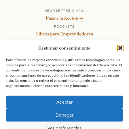
NEWSLETTER DIARIA
Pasa a la Acción →
PODCASTS
Libros para Emprendedores
Tu Marca Personal
Gestionar consentimiento
re:Invéntate / PowerSkills
MENTOR360
Para ofrecer las mejores experiencias, utilizamos tecnologías como las
cookies para almacenar y/o acceder a la información del dispositivo. El
HABLAMOS
consentimiento de estas tecnologías nos permitirá procesar datos como
Contacto y consultas →
el comportamiento de navegación o las identificaciones únicas en este
sitio. No consentir o retirar el consentimiento, puede afectar
negativamente a ciertas características y funciones.
Aceptar
© 2026 Luis Ramos · Libros para Emprendedores
Denegar
Aviso Legal
Privacidad
Cookies
Pasa a la Acción.
Ver preferencias