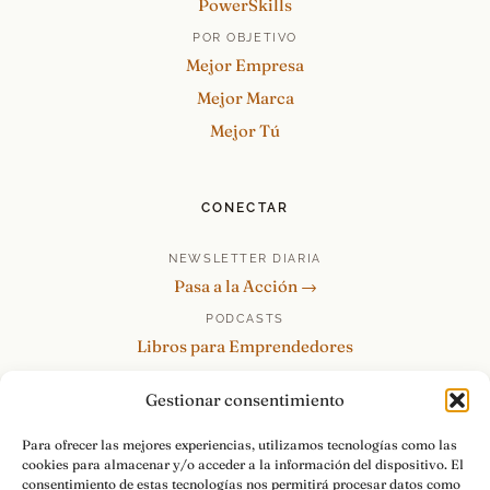
PowerSkills
POR OBJETIVO
Mejor Empresa
Mejor Marca
Mejor Tú
CONECTAR
NEWSLETTER DIARIA
Pasa a la Acción →
PODCASTS
Libros para Emprendedores
Tu Marca Personal
Gestionar consentimiento
re:Invéntate / PowerSkills
MENTOR360
Para ofrecer las mejores experiencias, utilizamos tecnologías como las
cookies para almacenar y/o acceder a la información del dispositivo. El
HABLAMOS
consentimiento de estas tecnologías nos permitirá procesar datos como