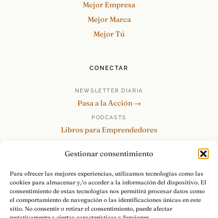
Mejor Empresa
Mejor Marca
Mejor Tú
CONECTAR
NEWSLETTER DIARIA
Pasa a la Acción →
PODCASTS
Libros para Emprendedores
Tu Marca Personal
Gestionar consentimiento
re:Invéntate / PowerSkills
MENTOR360
Para ofrecer las mejores experiencias, utilizamos tecnologías como las
cookies para almacenar y/o acceder a la información del dispositivo. El
HABLAMOS
consentimiento de estas tecnologías nos permitirá procesar datos como
Contacto y consultas →
el comportamiento de navegación o las identificaciones únicas en este
sitio. No consentir o retirar el consentimiento, puede afectar
negativamente a ciertas características y funciones.