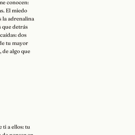
 me conocen:
as. El miedo
s la adrenalina
s que detrás
caídas: dos
 de tu mayor
, de algo que
ti a ellos: tu
a de pensar en