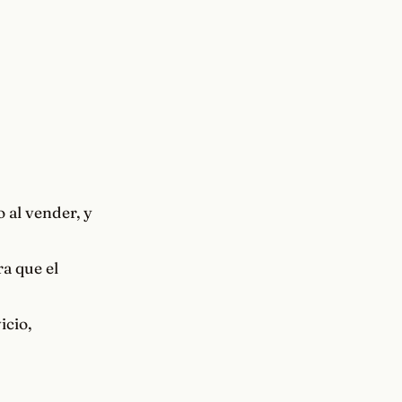
o al vender, y
ra que el
icio,