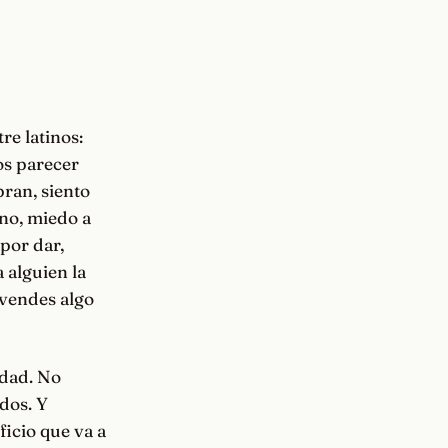
re latinos:
os parecer
pran, siento
no, miedo a
por dar,
 alguien la
i vendes algo
idad. No
dos. Y
ficio que va a