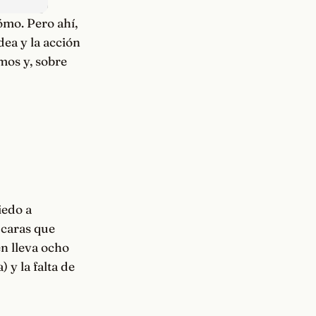
ómo. Pero ahí,
dea y la acción
mos y, sobre
iedo a
 caras que
en lleva ocho
 y la falta de