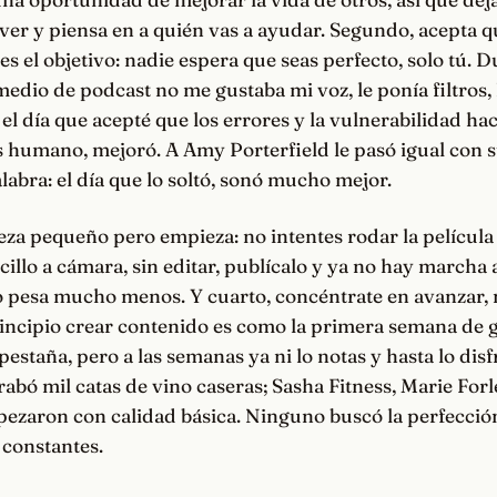
ver y piensa en a quién vas a ayudar. Segundo, acepta q
es el objetivo: nadie espera que seas perfecto, solo tú. 
edio de podcast no me gustaba mi voz, le ponía filtros, 
 el día que acepté que los errores y la vulnerabilidad hac
 humano, mejoró. A Amy Porterfield le pasó igual con 
labra: el día que lo soltó, sonó mucho mejor.
za pequeño pero empieza: no intentes rodar la película 
cillo a cámara, sin editar, publícalo y ya no hay marcha a
 pesa mucho menos. Y cuarto, concéntrate en avanzar, n
rincipio crear contenido es como la primera semana de g
 pestaña, pero a las semanas ya ni lo notas y hasta lo dis
bó mil catas de vino caseras; Sasha Fitness, Marie Forl
zaron con calidad básica. Ninguno buscó la perfecció
 constantes.