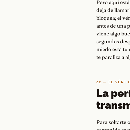
Pero aquí está
deja de llamar
bloquea; el vé
antes de una p
viene algo bue
segundos desp
miedo está tu 
te paraliza a a
02 — EL VÉRT
La per
transmi
Para soltarte c
contenido es u