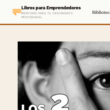
Saltar
Libros para Emprendedores
al
Bibliotec
MENTORÍA PARA TU CRECIMIENTO
contenido
PROFESIONAL