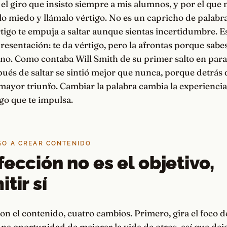
 el giro que insisto siempre a mis alumnos, y por el que
lo miedo y llámalo vértigo. No es un capricho de palabr
rtigo te empuja a saltar aunque sientas incertidumbre. E
resentación: te da vértigo, pero la afrontas porque sabe
no. Como contaba Will Smith de su primer salto en para
ués de saltar se sintió mejor que nunca, porque detrás
mayor triunfo. Cambiar la palabra cambia la experiencia
lgo que te impulsa.
IGO A CREAR CONTENIDO
fección no es el objetivo,
tir sí
on el contenido, cuatro cambios. Primero, gira el foco de 
na oportunidad de mejorar la vida de otros, así que dej