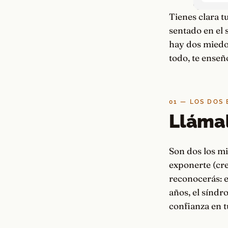
Tienes clara t
sentado en el 
hay dos miedos
todo, te enseñ
01 — LOS DOS
Llámal
Son dos los m
exponerte (cre
reconocerás: e
años, el síndr
confianza en t