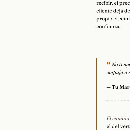
recibir, el pre
cliente deja d
propio crecimi
confianza.
No tengo
empuja a s
—
Tu Mar
El cambio 
el del vér