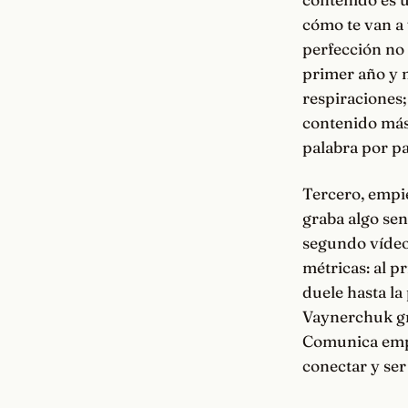
cómo te van a 
perfección no 
primer año y m
respiraciones;
contenido más
palabra por pa
Tercero, empie
graba algo sen
segundo vídeo
métricas: al p
duele hasta la
Vaynerchuk gra
Comunica empe
conectar y ser