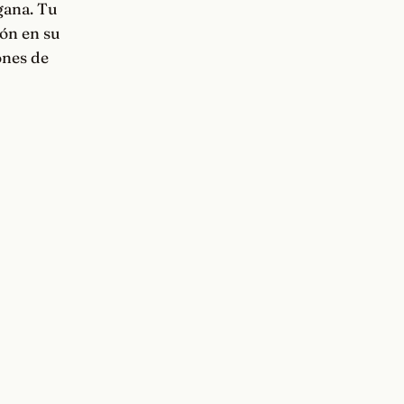
 gana. Tu
ión en su
ones de