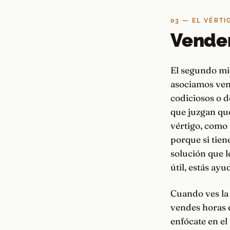
03 — EL VÉRTI
Vender
El segundo mie
asociamos ven
codiciosos o d
que juzgan qu
vértigo, como 
porque si tien
solución que le
útil, estás ayu
Cuando ves la 
vendes horas d
enfócate en el 