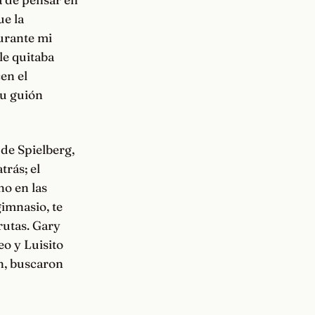
ue la
Durante mi
le quitaba
en el
su guión
de Spielberg,
trás; el
o en las
imnasio, te
frutas. Gary
eo y Luisito
n, buscaron