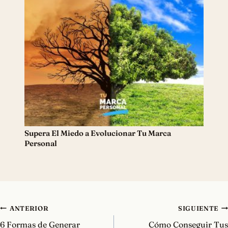
Supera El Miedo a Evolucionar Tu Marca
Personal
Navegación
ANTERIOR
SIGUIENTE
de
6 Formas de Generar
Cómo Conseguir Tus