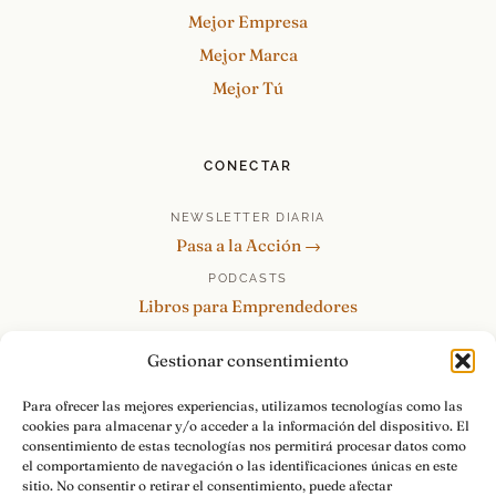
Mejor Empresa
Mejor Marca
Mejor Tú
CONECTAR
NEWSLETTER DIARIA
Pasa a la Acción →
PODCASTS
Libros para Emprendedores
Tu Marca Personal
Gestionar consentimiento
re:Invéntate / PowerSkills
MENTOR360
Para ofrecer las mejores experiencias, utilizamos tecnologías como las
cookies para almacenar y/o acceder a la información del dispositivo. El
HABLAMOS
consentimiento de estas tecnologías nos permitirá procesar datos como
Contacto y consultas →
el comportamiento de navegación o las identificaciones únicas en este
sitio. No consentir o retirar el consentimiento, puede afectar