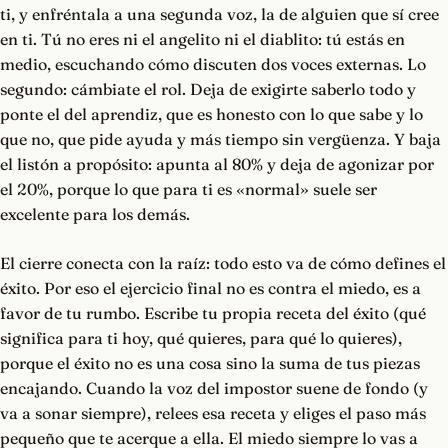
ti, y enfréntala a una segunda voz, la de alguien que sí cree
en ti. Tú no eres ni el angelito ni el diablito: tú estás en
medio, escuchando cómo discuten dos voces externas. Lo
segundo: cámbiate el rol. Deja de exigirte saberlo todo y
ponte el del aprendiz, que es honesto con lo que sabe y lo
que no, que pide ayuda y más tiempo sin vergüenza. Y baja
el listón a propósito: apunta al 80% y deja de agonizar por
el 20%, porque lo que para ti es «normal» suele ser
excelente para los demás.
El cierre conecta con la raíz: todo esto va de cómo defines el
éxito. Por eso el ejercicio final no es contra el miedo, es a
favor de tu rumbo. Escribe tu propia receta del éxito (qué
significa para ti hoy, qué quieres, para qué lo quieres),
porque el éxito no es una cosa sino la suma de tus piezas
encajando. Cuando la voz del impostor suene de fondo (y
va a sonar siempre), relees esa receta y eliges el paso más
pequeño que te acerque a ella. El miedo siempre lo vas a