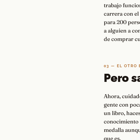
trabajo funcion
carrera con el
para 200 perso
a alguien a co
de comprar cu
03 — EL OTRO
Pero s
Ahora, cuidado
gente con poc
un libro, haces
conocimiento t
medalla aunqu
que es.