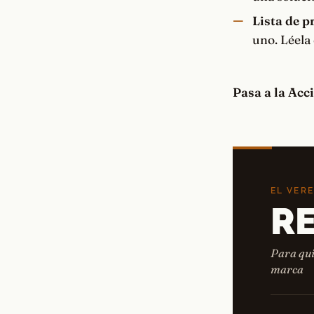
Lista de p
uno. Léela 
Pasa a la Acc
EL VER
R
Para qui
marca