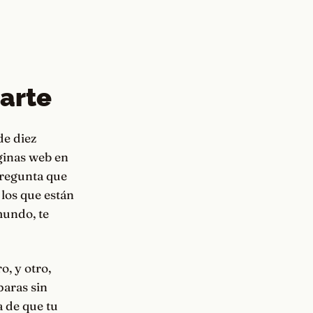
zarte
de diez
ginas web en
pregunta que
 los que están
mundo, te
o, y otro,
paras sin
a de que tu