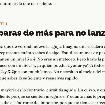
tum es lo que te sostiene.
TITIS
paras de más para no lan
dea que de verdad mueve la aguja. Imagina una escalera 
representa cuánto sabes de algo. Estudias un mes de pá
s en un nivel 3 o 4. No eres un meteoro. Pero hazte la 
hace: con un nivel 4, ¿a quién puedes ayudar ya? A todos
 1, 2 y 3. Que son muchísimos. No necesitan al mejor del 
 que sabes lo suficiente y resuelves rápido.
mayoría es lo contrario: cursititis aguda. Un curso, y otr
iente porque se sienten inseguros. Y cuanto más te pre
 sube el síndrome del impostor, porque no tienes certez