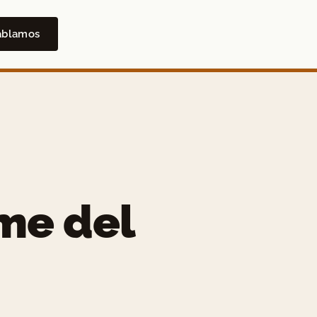
ablamos
me del