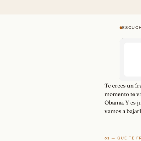
ESCUCH
Te crees un fr
momento te van
Obama. Y es ju
vamos a bajarl
01 — QUÉ TE 