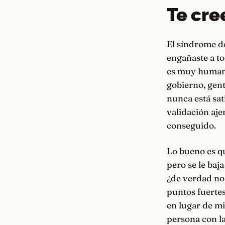
Te cree
El síndrome de
engañaste a to
es muy humano,
gobierno, gent
nunca está sati
validación aje
conseguido.
Lo bueno es qu
pero se le baj
¿de verdad no 
puntos fuertes
en lugar de mi
persona con la