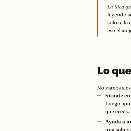
La idea qu
leyendo so
solo te la
eso el ata
Lo que
No vamos a esp
Sitúate en 
Luego apun
que crees.
Ayuda a u
una soluci