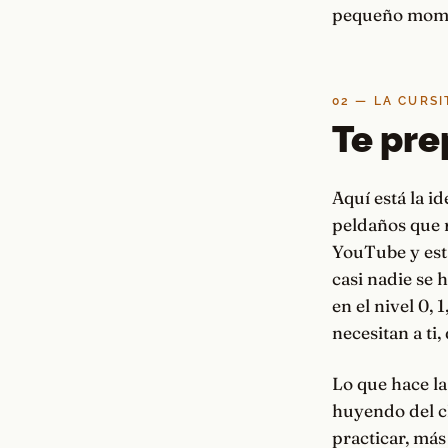
pequeño momen
02 — LA CURSI
Te pre
Aquí está la i
peldaños que 
YouTube y está
casi nadie se 
en el nivel 0,
necesitan a ti,
Lo que hace la 
huyendo del cl
practicar, más