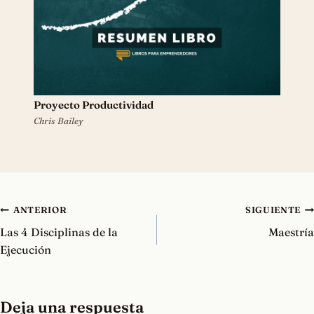
Proyecto Productividad
Chris Bailey
Navegación
ANTERIOR
SIGUIENTE
de
Las 4 Disciplinas de la
Maestría
entradas
Ejecución
Deja una respuesta