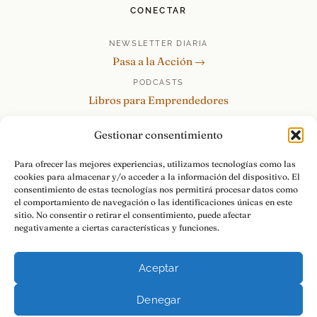
CONECTAR
NEWSLETTER DIARIA
Pasa a la Acción →
PODCASTS
Libros para Emprendedores
Tu Marca Personal
Gestionar consentimiento
re:Invéntate / PowerSkills
MENTOR360
Para ofrecer las mejores experiencias, utilizamos tecnologías como las
cookies para almacenar y/o acceder a la información del dispositivo. El
HABLAMOS
consentimiento de estas tecnologías nos permitirá procesar datos como
Contacto y consultas →
el comportamiento de navegación o las identificaciones únicas en este
sitio. No consentir o retirar el consentimiento, puede afectar
negativamente a ciertas características y funciones.
Aceptar
© 2026 Luis Ramos · Libros para Emprendedores
Denegar
Aviso Legal
Privacidad
Cookies