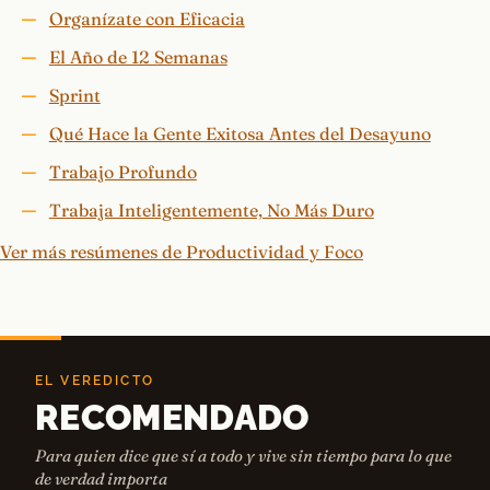
Organízate con Eficacia
El Año de 12 Semanas
Sprint
Qué Hace la Gente Exitosa Antes del Desayuno
Trabajo Profundo
Trabaja Inteligentemente, No Más Duro
Ver más resúmenes de Productividad y Foco
EL VEREDICTO
RECOMENDADO
Para quien dice que sí a todo y vive sin tiempo para lo que
de verdad importa