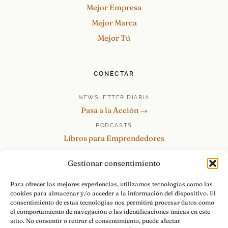
Mejor Empresa
Mejor Marca
Mejor Tú
CONECTAR
NEWSLETTER DIARIA
Pasa a la Acción →
PODCASTS
Libros para Emprendedores
Tu Marca Personal
Gestionar consentimiento
re:Invéntate / PowerSkills
MENTOR360
Para ofrecer las mejores experiencias, utilizamos tecnologías como las
cookies para almacenar y/o acceder a la información del dispositivo. El
HABLAMOS
consentimiento de estas tecnologías nos permitirá procesar datos como
Contacto y consultas →
el comportamiento de navegación o las identificaciones únicas en este
sitio. No consentir o retirar el consentimiento, puede afectar