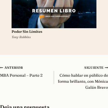
Poder Sin Límites
Tony Robbins
Navegación
ANTERIOR
SIGUIENTE
de
MBA Personal – Parte 2
Cómo hablar en público de
entradas
forma brillante, con Mónica
Galán Bravo
Deja una respuesta