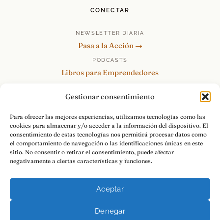
CONECTAR
NEWSLETTER DIARIA
Pasa a la Acción →
PODCASTS
Libros para Emprendedores
Tu Marca Personal
Gestionar consentimiento
re:Invéntate / PowerSkills
MENTOR360
Para ofrecer las mejores experiencias, utilizamos tecnologías como las
cookies para almacenar y/o acceder a la información del dispositivo. El
HABLAMOS
consentimiento de estas tecnologías nos permitirá procesar datos como
Contacto y consultas →
el comportamiento de navegación o las identificaciones únicas en este
sitio. No consentir o retirar el consentimiento, puede afectar
negativamente a ciertas características y funciones.
Aceptar
© 2026 Luis Ramos · Libros para Emprendedores
Denegar
Aviso Legal
Privacidad
Cookies