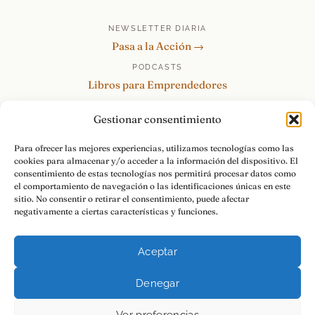
NEWSLETTER DIARIA
Pasa a la Acción →
PODCASTS
Libros para Emprendedores
Tu Marca Personal
Gestionar consentimiento
re:Invéntate / PowerSkills
MENTOR360
Para ofrecer las mejores experiencias, utilizamos tecnologías como las
cookies para almacenar y/o acceder a la información del dispositivo. El
HABLAMOS
consentimiento de estas tecnologías nos permitirá procesar datos como
Contacto y consultas →
el comportamiento de navegación o las identificaciones únicas en este
sitio. No consentir o retirar el consentimiento, puede afectar
negativamente a ciertas características y funciones.
Aceptar
© 2026 Luis Ramos · Libros para Emprendedores
Denegar
Aviso Legal
Privacidad
Cookies
Pasa a la Acción.
Ver preferencias