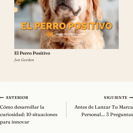
El Perro Positivo
Jon Gordon
Navegación
ANTERIOR
SIGUIENTE
de
Cómo desarrollar la
Antes de Lanzar Tu Marca
entradas
curiosidad: 10 situaciones
Personal… 3 Preguntas
para innovar