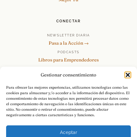
CONECTAR
NEWSLETTER DIARIA
Pasa a la Acción →
PODCASTS
Libros para Emprendedores
Tu Marca Personal
Gestionar consentimiento
re:Invéntate / PowerSkills
MENTOR360
Para ofrecer las mejores experiencias, utilizamos tecnologías como las
cookies para almacenar y/o acceder a la información del dispositivo. El
HABLAMOS
consentimiento de estas tecnologías nos permitirá procesar datos como
Contacto y consultas →
el comportamiento de navegación o las identificaciones únicas en este
sitio. No consentir o retirar el consentimiento, puede afectar
negativamente a ciertas características y funciones.
Aceptar