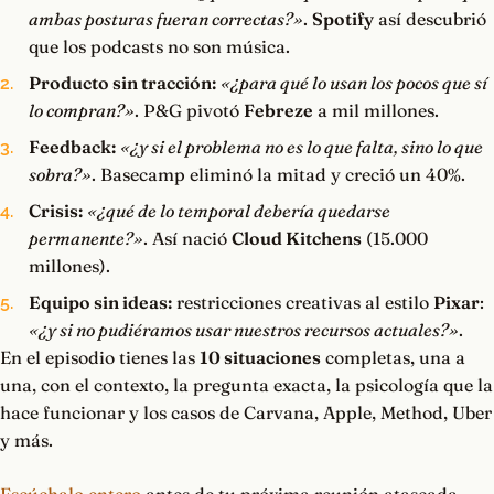
ambas posturas fueran correctas?»
.
Spotify
así descubrió
que los podcasts no son música.
Producto sin tracción:
«¿para qué lo usan los pocos que sí
lo compran?»
. P&G pivotó
Febreze
a mil millones.
Feedback:
«¿y si el problema no es lo que falta, sino lo que
sobra?»
. Basecamp eliminó la mitad y creció un 40%.
Crisis:
«¿qué de lo temporal debería quedarse
permanente?»
. Así nació
Cloud Kitchens
(15.000
millones).
Equipo sin ideas:
restricciones creativas al estilo
Pixar
:
«¿y si no pudiéramos usar nuestros recursos actuales?»
.
En el episodio tienes las
10 situaciones
completas, una a
una, con el contexto, la pregunta exacta, la psicología que la
hace funcionar y los casos de Carvana, Apple, Method, Uber
y más.