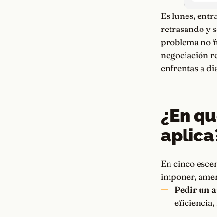
Es lunes, entr
retrasando y 
problema no f
negociación r
enfrentas a di
¿En qu
aplica
En cinco esce
imponer, amen
Pedir un a
eficiencia