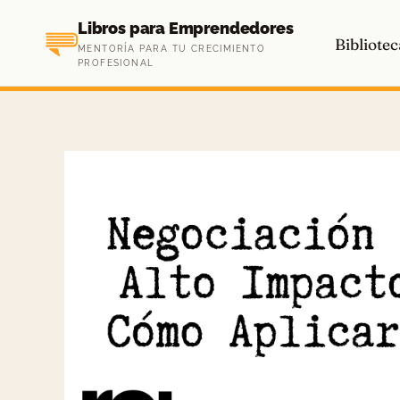
Saltar
Libros para Emprendedores
al
Bibliotec
MENTORÍA PARA TU CRECIMIENTO
contenido
PROFESIONAL