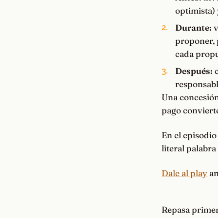
optimista)
Durante:
v
proponer,
cada propu
Después:
c
responsabl
Una concesión
pago conviert
En el episodio 
literal palabr
Dale al play
an
Repasa prime