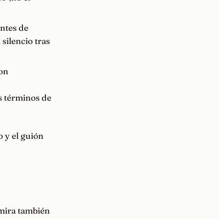
antes de
silencio tras
con
s términos de
o y el guión
 mira también