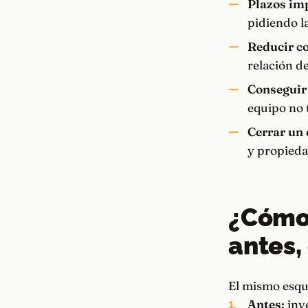
Plazos imp
pidiendo l
Reducir co
relación de
Conseguir
equipo no 
Cerrar un 
y propiedad
¿Cómo 
antes,
El mismo esque
Antes:
inve