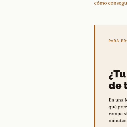
cómo consegui
PARA PR
¿Tu
de t
En una M
qué prec
rompa si
minutos