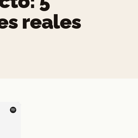
cto: 5
es reales