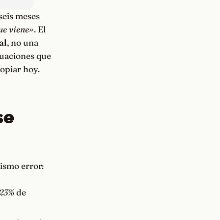
 seis meses
ue viene»
. El
al
, no una
tuaciones que
opiar hoy.
se
mismo error:
23%
de