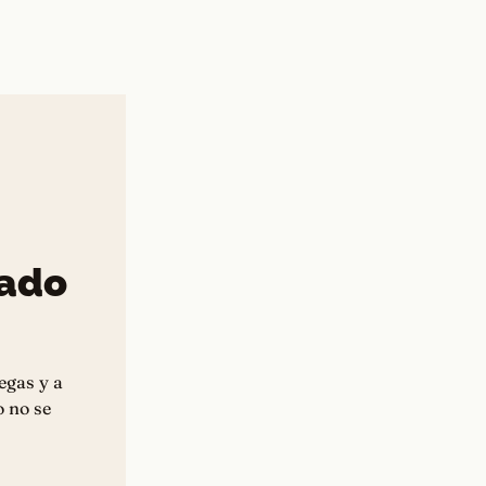
iado
egas y a
o no se