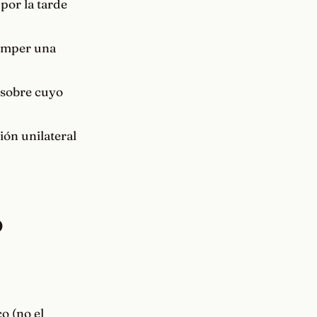
por la tarde
romper una
 sobre cuyo
ión unilateral
o
o (no el