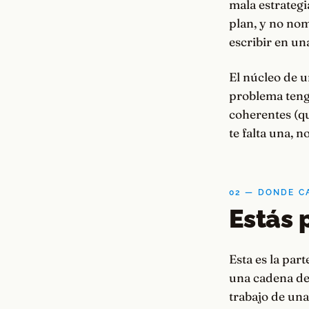
mala estrategi
plan, y no nom
escribir en una
El núcleo de u
problema tengo
coherentes (qu
te falta una, 
02 — DONDE C
Estás 
Esta es la par
una cadena de 
trabajo de una