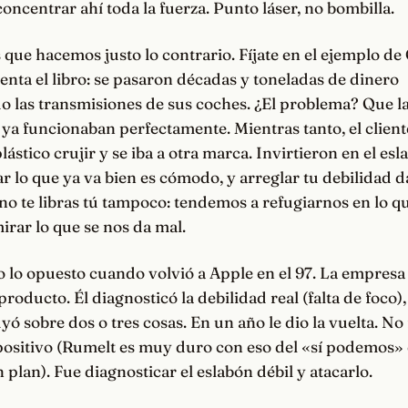
concentrar ahí toda la fuerza. Punto láser, no bombilla.
 que hacemos justo lo contrario. Fíjate en el ejemplo de
nta el libro: se pasaron décadas y toneladas de dinero
o las transmisiones de sus coches. ¿El problema? Que l
ya funcionaban perfectamente. Mientras tanto, el cliente
plástico crujir y se iba a otra marca. Invirtieron en el es
 lo que ya va bien es cómodo, y arreglar tu debilidad d
no te libras tú tampoco: tendemos a refugiarnos en lo q
irar lo que se nos da mal.
o lo opuesto cuando volvió a Apple en el 97. La empresa
producto. Él diagnosticó la debilidad real (falta de foco),
yó sobre dos o tres cosas. En un año le dio la vuelta. No
ositivo (Rumelt es muy duro con eso del «sí podemos
 plan). Fue diagnosticar el eslabón débil y atacarlo.