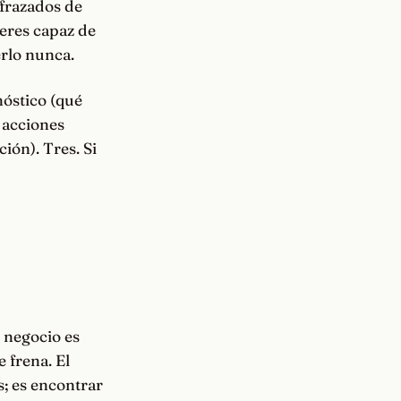
sfrazados de
 eres capaz de
erlo nunca.
nóstico (qué
 acciones
ión). Tres. Si
u negocio es
 frena. El
s; es encontrar