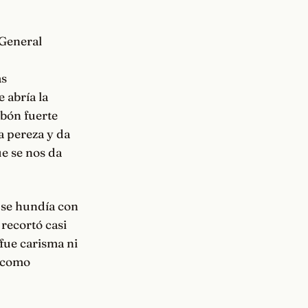
 General
as
 abría la
labón fuerte
a pereza y da
ue se nos da
 se hundía con
 recortó casi
 fue carisma ni
» como