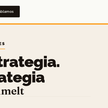
ablamos
ES
rategia.
ategia
umelt