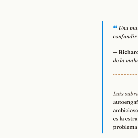
Una mala
confundir 
—
Richar
de la mala
Luis subra
autoengañ
ambicioso
es la estr
problema 