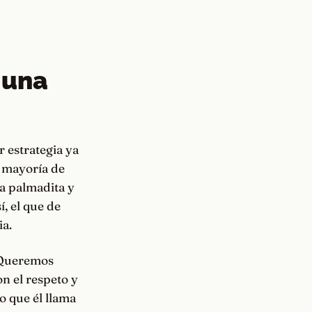
 una
r estrategia ya
a mayoría de
na palmadita y
í, el que de
ia.
 «Queremos
n el respeto y
o que él llama