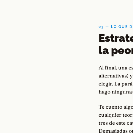
03 — LO QUE 
Estrate
la peo
Al final, una e
alternativas) y
elegir. La par
hago ninguna»,
Te cuento algo
cualquier teor
tres de este c
Demasiadas opc