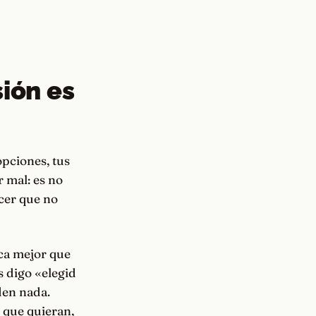
sión es
opciones, tus
r mal: es no
acer que no
ica mejor que
s digo «elegid
den nada.
o que quieran,