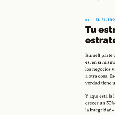
01 — EL FILTR
Tu est
estrat
Rumelt parte d
es, en sí mism
los negocios v
a otra cosa. Es
verdad tiene 
Y aquí está la
crecer un 30%»
la integridad»