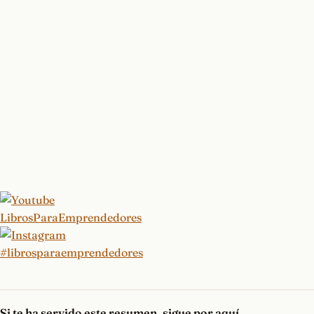
Si te ha servido este resumen, sigue por aquí
Mide Lo Que Importa
El Hábito del Coaching
Los Primeros 90 Días
Los Líderes Comen Al Final
Las 5 Disfunciones de un Equipo
Atrévete a Liderar
Ver más resúmenes de Liderazgo y Equipos