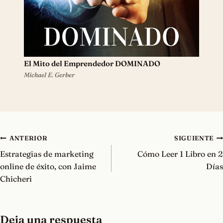
Navegación
ANTERIOR
SIGUIENTE
de
Estrategias de marketing
Cómo Leer 1 Libro en 2
entradas
online de éxito, con Jaime
Días
Chicheri
Deja una respuesta
Tu dirección de correo electrónico no será publicada.
Los campos
obligatorios están marcados con
*
Comentario
*