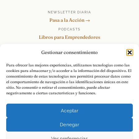
NEWSLETTER DIARIA
Pasa a la Acción →
PODCASTS
Libros para Emprendedores
Tu Marca Personal
Gestionar consentimiento
re:Invéntate / PowerSkills
MENTOR360
Para ofrecer las mejores experiencias, utilizamos tecnologías como las
cookies para almacenar y/o acceder a la información del dispositivo. El
HABLAMOS
consentimiento de estas tecnologías nos permitirá procesar datos como
Contacto y consultas →
el comportamiento de navegación o las identificaciones únicas en este
sitio. No consentir o retirar el consentimiento, puede afectar
negativamente a ciertas características y funciones.
Aceptar
© 2026 Luis Ramos · Libros para Emprendedores
Denegar
Aviso Legal
Privacidad
Cookies
Pasa a la Acción.
Ver preferencias