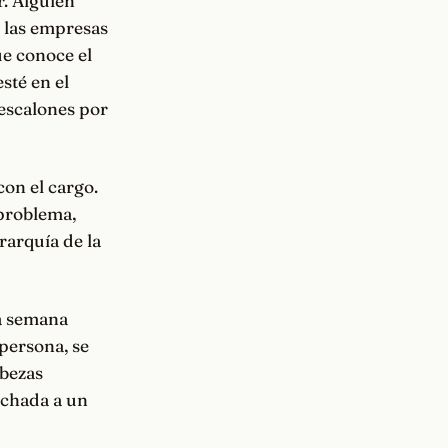
r. Alguien
en las empresas
ue conoce el
sté en el
 escalones por
con el cargo.
 problema,
rarquía de la
na semana
persona, se
abezas
fachada a un