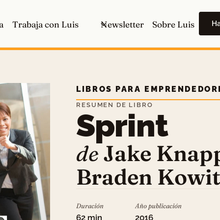
H
a
Trabaja con Luis
Newsletter
Sobre Luis
LIBROS PARA EMPRENDEDOR
RESUMEN DE LIBRO
Sprint
de
Jake Knapp
Braden Kowit
Duración
Año publicación
62 min
2016