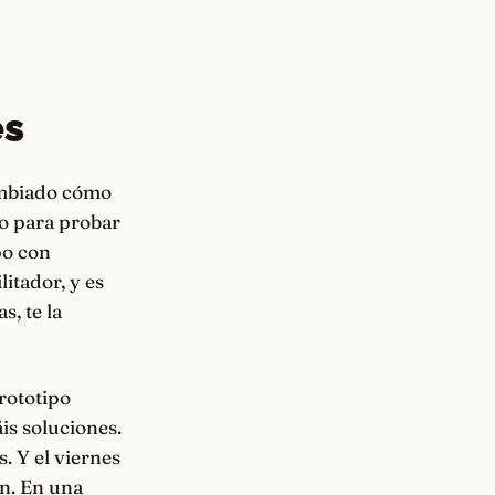
es
cambiado cómo
do para probar
po con
itador, y es
, te la
rototipo
is soluciones.
. Y el viernes
ón. En una