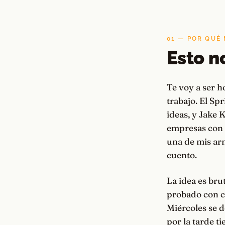
01 — POR QUÉ
Esto n
Te voy a ser 
trabajo. El Sp
ideas, y Jake 
empresas con l
una de mis arm
cuento.
La idea es bru
probado con cl
Miércoles se d
por la tarde t