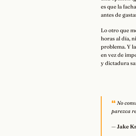
es que la fach
antes de gastar
Lo otro que m
horas al día, 
problema. Y la
en vez de impo
y dictadura sa
No cons
parezca re
—
Jake K