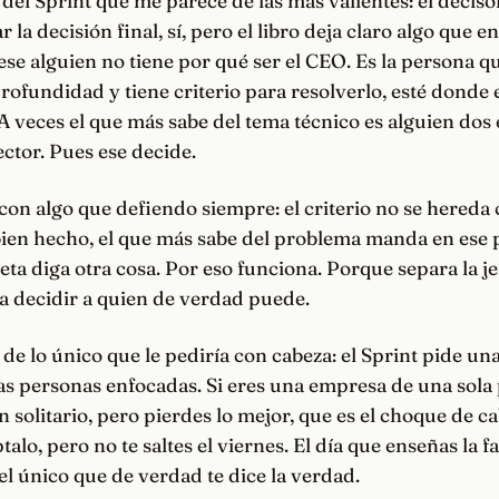
del Sprint que me parece de las más valientes: el deciso
 la decisión final, sí, pero el libro deja claro algo que 
 ese alguien no tiene por qué ser el CEO. Es la persona q
ofundidad y tiene criterio para resolverlo, esté donde e
 veces el que más sabe del tema técnico es alguien dos
ector. Pues ese decide.
con algo que defiendo siempre: el criterio no se hereda 
bien hecho, el que más sabe del problema manda en ese
eta diga otra cosa. Por eso funciona. Porque separa la je
ja decidir a quien de verdad puede.
so de lo único que le pediría con cabeza: el Sprint pide u
as personas enfocadas. Si eres una empresa de una sola 
 solitario, pero pierdes lo mejor, que es el choque de c
talo, pero no te saltes el viernes. El día que enseñas la 
 el único que de verdad te dice la verdad.