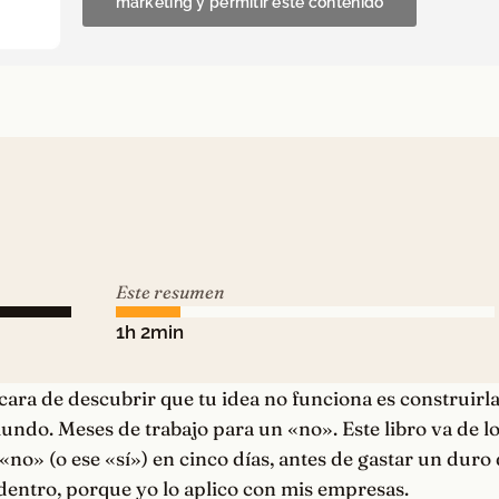
marketing y permitir este contenido
Este resumen
1h 2min
ara de descubrir que tu idea no funciona es construirla
undo. Meses de trabajo para un «no». Este libro va de lo
«no» (o ese «sí») en cinco días, antes de gastar un duro 
dentro, porque yo lo aplico con mis empresas.