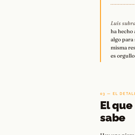
Luis subra
ha hecho 
algo para 
misma res
es orgullo
03 — EL DETA
El que 
sabe