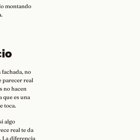
solo montando
.
cio
a fachada, no
 parecer real
es no hacen
a que es una
e toca.
i algo
ece real te da
. La diferencia