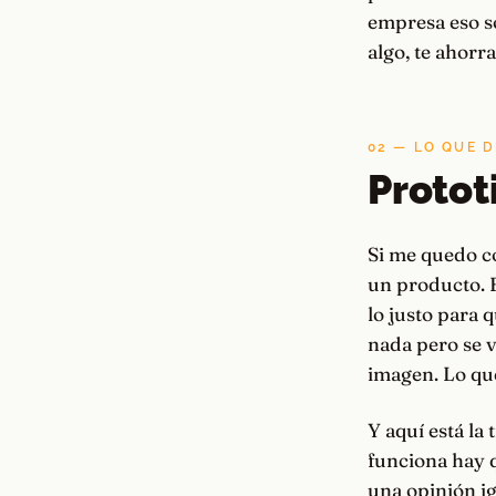
empresa eso so
algo, te ahorr
02 — LO QUE 
Protot
Si me quedo co
un producto. E
lo justo para 
nada pero se v
imagen. Lo que 
Y aquí está la
funciona hay q
una opinión ig