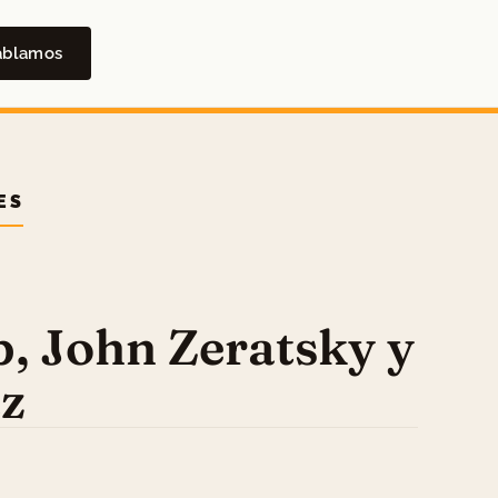
ablamos
ES
, John Zeratsky y
z