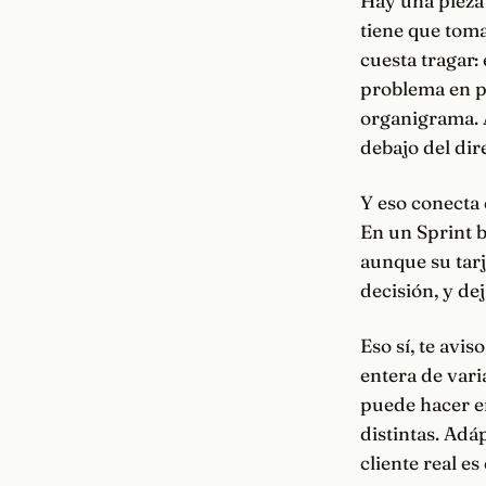
Hay una pieza 
tiene que tomar
cuesta tragar:
problema en pr
organigrama. A
debajo del dir
Y eso conecta 
En un Sprint 
aunque su tarj
decisión, y de
Eso sí, te avi
entera de vari
puede hacer en
distintas. Adáp
cliente real es