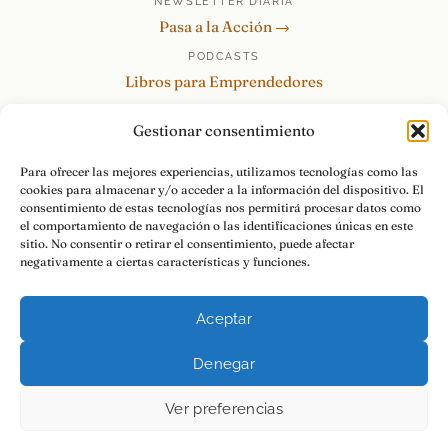
NEWSLETTER DIARIA
Pasa a la Acción →
PODCASTS
Libros para Emprendedores
Tu Marca Personal
Gestionar consentimiento
re:Invéntate / PowerSkills
MENTOR360
Para ofrecer las mejores experiencias, utilizamos tecnologías como las
cookies para almacenar y/o acceder a la información del dispositivo. El
HABLAMOS
consentimiento de estas tecnologías nos permitirá procesar datos como
Contacto y consultas →
el comportamiento de navegación o las identificaciones únicas en este
sitio. No consentir o retirar el consentimiento, puede afectar
negativamente a ciertas características y funciones.
Aceptar
© 2026 Luis Ramos · Libros para Emprendedores
Denegar
Aviso Legal
Privacidad
Cookies
Pasa a la Acción.
Ver preferencias