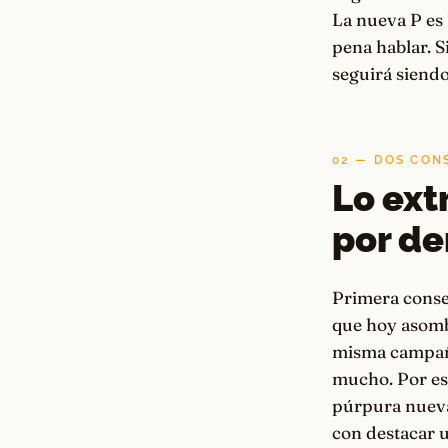
La nueva P es 
pena hablar. S
seguirá siendo
02 — DOS CON
Lo ext
por de
Primera conse
que hoy asombr
misma campaña
mucho. Por es
púrpura nueva,
con destacar u