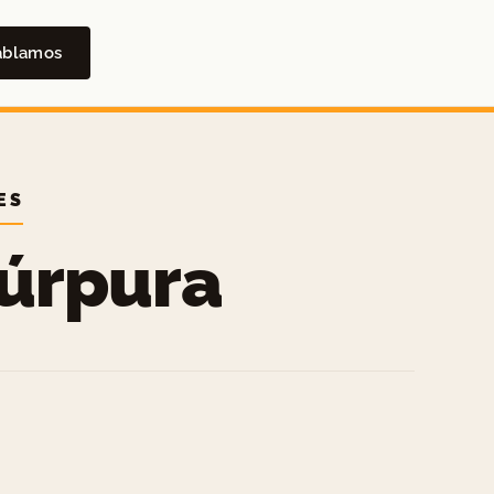
ablamos
ES
Púrpura