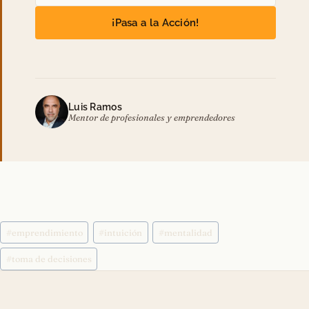
¡Pasa a la Acción!
Luis Ramos
Mentor de profesionales y emprendedores
Etiquetas
#
emprendimiento
#
intuición
#
mentalidad
de
la
#
toma de decisiones
entrada: