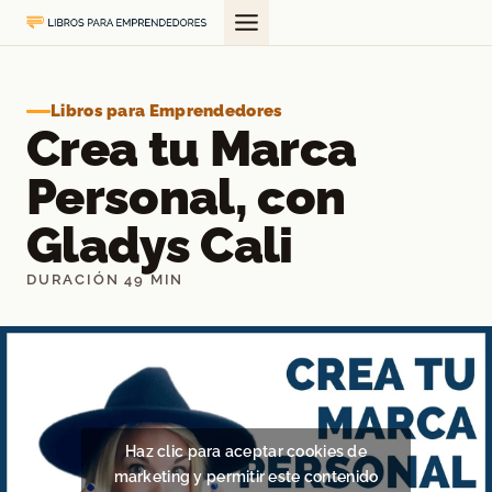
Saltar
al
contenido
Libros para Emprendedores
Crea tu Marca
Personal, con
Gladys Cali
DURACIÓN 49 MIN
Haz clic para aceptar cookies de
marketing y permitir este contenido