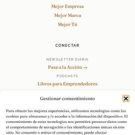
Mejor Empresa
Mejor Marca
Mejor Tú
CONECTAR
NEWSLETTER DIARIA
Pasa a la Acción →
PODCASTS
Libros para Emprendedores
Tu Marca Personal
Gestionar consentimiento
re:Invéntate / PowerSkills
MENTOR360
Para ofrecer las mejores experiencias, utilizamos tecnologías como las
cookies para almacenar y/o acceder a la información del dispositivo. El
HABLAMOS
consentimiento de estas tecnologías nos permitirá procesar datos como
Contacto y consultas →
el comportamiento de navegación o las identificaciones únicas en este
sitio. No consentir o retirar el consentimiento, puede afectar