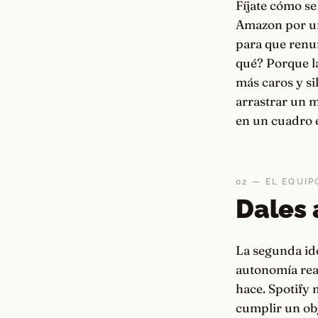
Fíjate cómo s
Amazon por un
para que renun
qué? Porque la
más caros y s
arrastrar un m
en un cuadro e
02 — EL EQUI
Dales 
La segunda ide
autonomía real
hace. Spotify
cumplir un ob