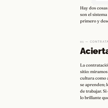
Hay dos cosas
son el sistema
primero y des
01 — CONTRAT
Aciert
La contratació
sitio: miramos
cultura como a
se aprenden; l
de trabajar. S
lo brillante que