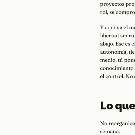
proyectos prop
rol, se compro
Y aquí va el m
libertad sin r
abajo. Ese es e
autonomía, tie
medio: tú pone
conocimiento 
el control. No
Lo que
No reorganices
semana.