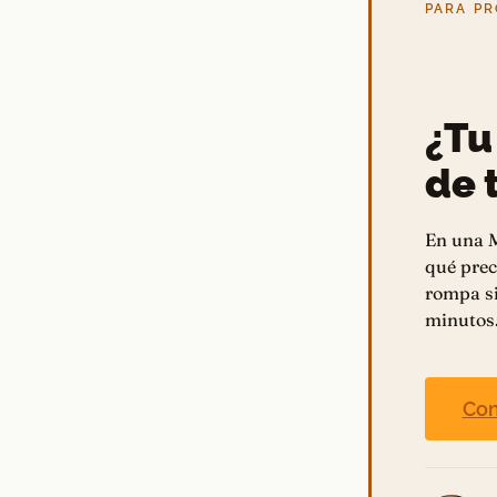
PARA PR
¿Tu
de t
En una M
qué prec
rompa si
minutos
Con