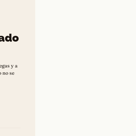
iado
egas y a
o no se