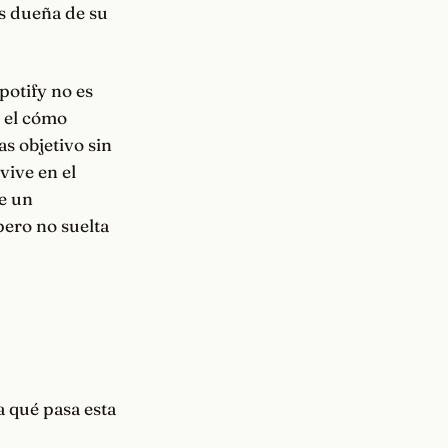
es dueña de su
potify no es
r el cómo
as objetivo sin
vive en el
de un
pero no suelta
a qué pasa esta