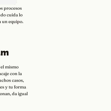
os procesos
ndo cuida lo
n un equipo.
lum
r el mismo
ncaje con la
uchos casos,
es y tu forma
ionan, da igual