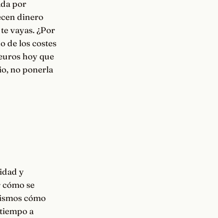
ada por
ecen dinero
te vayas. ¿Por
o de los costes
 euros hoy que
io, no ponerla
idad y
r cómo se
 mismos cómo
 tiempo a