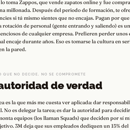
e lo toma Zappos, que vende zapatos online y fue compr
a millonada. Después del periodo de formación, te ofr
cies si tú mismo sientes que no encajas. Pagan por que 
 rotación de personal (gente entrando y saliendo) es un
ilenciosos de cualquier empresa. Prefieren perder unos
al encaje durante años. Eso es tomarse la cultura en ser
n la pared.
PO QUE NO DECIDE, NO SE COMPROMETE
autoridad de verdad
a es la que más me cuesta ver aplicada: dar responsabil
. No es delegar la tarea; es dar la autoridad para decidi
 monta equipos (los llaman Squads) que deciden por sí
jetivo. 3M deja que sus empleados dediquen un 15% del