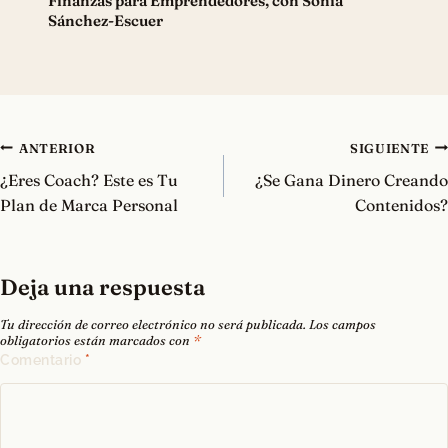
Finanzas para Emprendedores, con Sonia
Sánchez-Escuer
Navegación
ANTERIOR
SIGUIENTE
de
¿Eres Coach? Este es Tu
¿Se Gana Dinero Creando
entradas
Plan de Marca Personal
Contenidos?
Deja una respuesta
Tu dirección de correo electrónico no será publicada.
Los campos
obligatorios están marcados con
*
Comentario
*