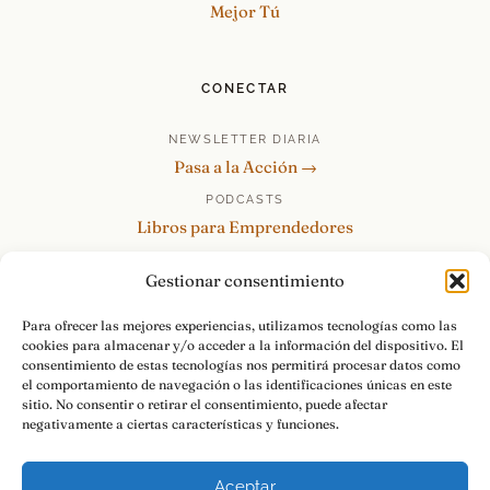
Mejor Tú
CONECTAR
NEWSLETTER DIARIA
Pasa a la Acción →
PODCASTS
Libros para Emprendedores
Tu Marca Personal
Gestionar consentimiento
re:Invéntate / PowerSkills
MENTOR360
Para ofrecer las mejores experiencias, utilizamos tecnologías como las
cookies para almacenar y/o acceder a la información del dispositivo. El
HABLAMOS
consentimiento de estas tecnologías nos permitirá procesar datos como
Contacto y consultas →
el comportamiento de navegación o las identificaciones únicas en este
sitio. No consentir o retirar el consentimiento, puede afectar
negativamente a ciertas características y funciones.
Aceptar