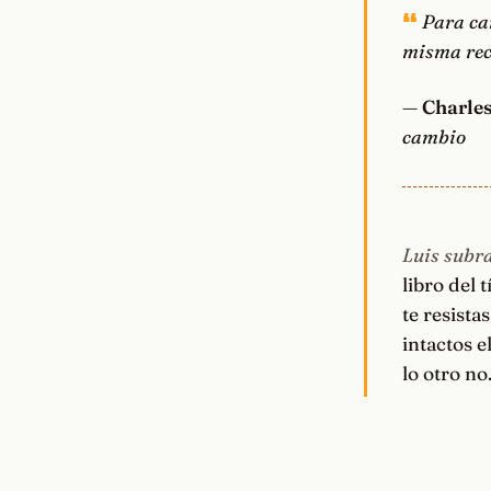
Para ca
misma rec
—
Charle
cambio
Luis subra
libro del 
te resista
intactos e
lo otro no