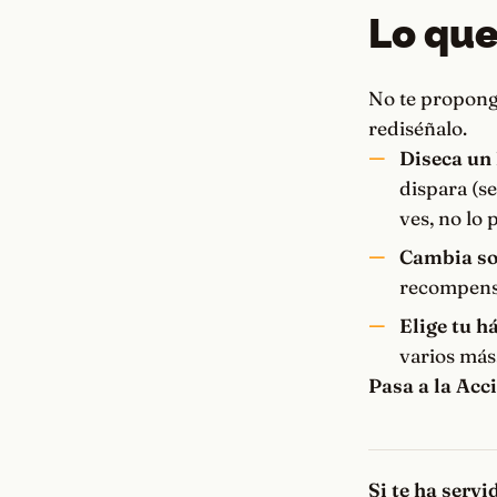
Lo que
No te proponga
rediséñalo.
Diseca un 
dispara (s
ves, no lo 
Cambia sol
recompensa
Elige tu h
varios más
Pasa a la Acc
Si te ha serv