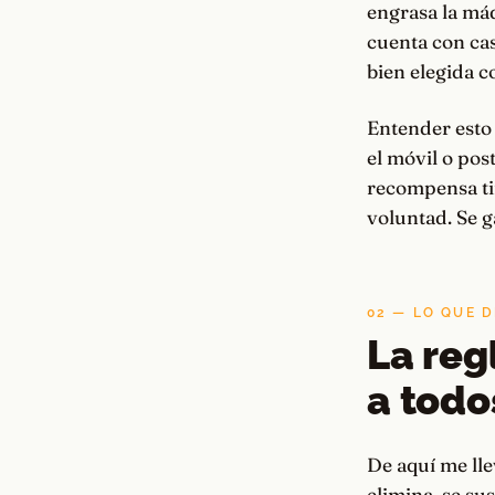
engrasa la máq
cuenta con ca
bien elegida 
Entender esto 
el móvil o pos
recompensa ti
voluntad. Se g
02 — LO QUE D
La reg
a todo
De aquí me lle
elimina, se su