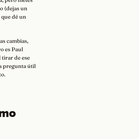
o (dejas un
a que dé un
las cambias,
ro es Paul
 tirar de ese
 pregunta útil
to.
omo