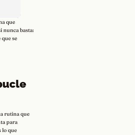
ina que
i nunca basta:
 que se
bucle
na rutina que
ta para
s lo que