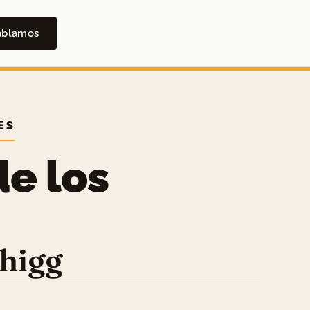
ablamos
ES
de los
higg