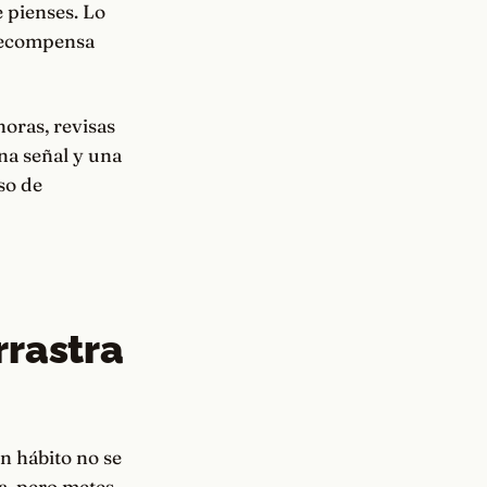
e pienses. Lo
 recompensa
oras, revisas
una señal y una
so de
rrastra
un hábito no se
a, pero metes