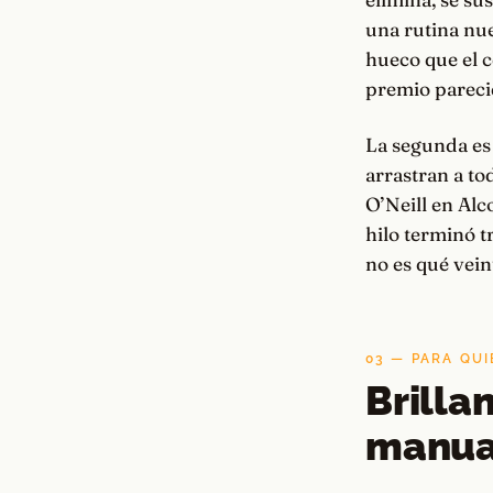
una rutina nue
hueco que el c
premio pareci
La segunda es 
arrastran a to
O’Neill en Alc
hilo terminó 
no es qué vein
03 — PARA QUI
Brilla
manual