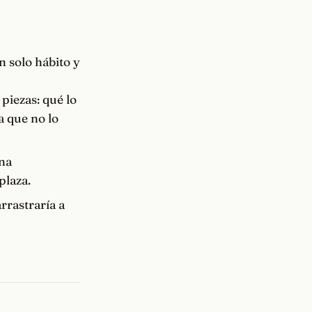
 solo hábito y
piezas: qué lo
a que no lo
na
plaza.
arrastraría a