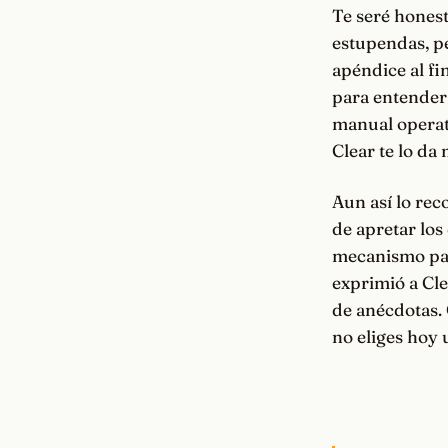
Te seré honesto
estupendas, p
apéndice al fi
para entender 
manual operat
Clear te lo da
Aun así lo rec
de apretar los 
mecanismo para
exprimió a Cle
de anécdotas. 
no eliges hoy 