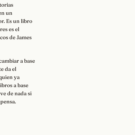
torias
en un
r. Es un libro
res es el
icos de James
 cambiar a base
te da el
quien ya
ibros a base
ve de nada si
mpensa.