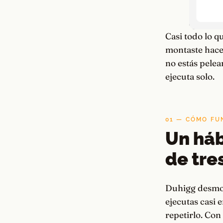
Casi todo lo q
montaste hace 
no estás pelea
ejecuta solo.
01 — CÓMO FU
Un háb
de tre
Duhigg desmont
ejecutas casi
repetirlo. Con