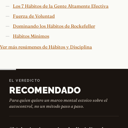
Los 7 Hábitos de la Gente Altamente Efectiva
Fuerza de Voluntad
Dominando los Hábitos de Rockefeller
Hábitos Mínimos
Ver más resúmenes de Hábitos y Disciplina
EL VEREDICTO
RECOMENDADO
Para quien quiere un marco mental estoico sobre el
autocontrol, no un método paso a paso.