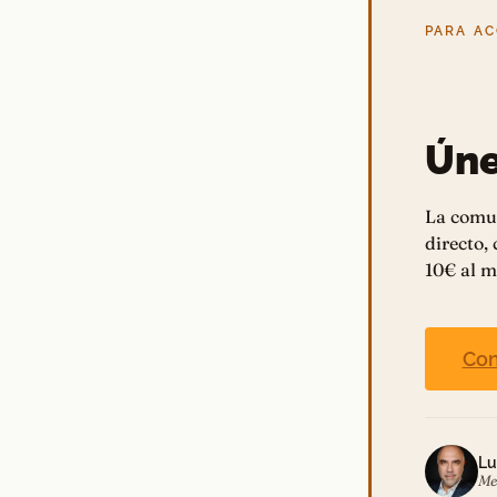
PARA A
Úne
La comu
directo,
10€ al m
Con
Lu
Me