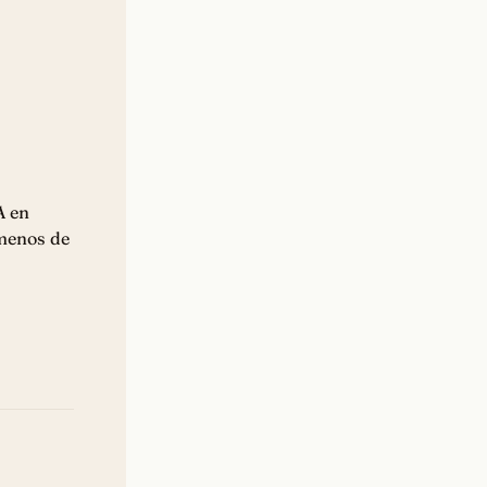
A en
 menos de