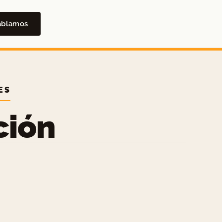
ablamos
ES
ción